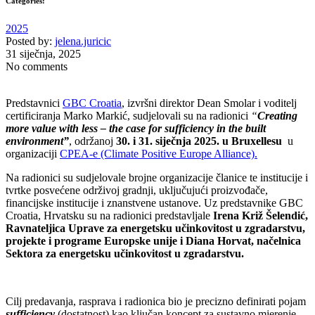
Categories:
2025
Posted by:
jelena.juricic
31 siječnja, 2025
No comments
Predstavnici
GBC Croatia
, izvršni direktor Dean Smolar i voditelj
certificiranja Marko Markić, sudjelovali su na radionici
“
Creating
more value with less – the case for sufficiency in the built
environment”
, održanoj
30. i 31. siječnja 2025. u Bruxellesu
u
organizaciji
CPEA-e (Climate Positive Europe Alliance).
Na radionici su sudjelovale brojne organizacije članice te institucije i
tvrtke posvećene održivoj gradnji, uključujući proizvođače,
financijske institucije i znanstvene ustanove. Uz predstavnike GBC
Croatia, Hrvatsku su na radionici predstavljale
Irena Križ Šelendić,
Ravnateljica Uprave za energetsku učinkovitost u zgradarstvu,
projekte i programe Europske unije i Diana Horvat, načelnica
Sektora za energetsku učinkovitost u zgradarstvu.
Cilj predavanja, rasprava i radionica bio je precizno definirati pojam
sufficiency
(dostatnost) kao ključan koncept za sustavno mjerenje