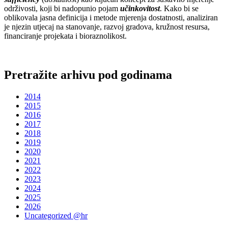
održivosti, koji bi nadopunio pojam
učinkovitost
. Kako bi se
oblikovala jasna definicija i metode mjerenja dostatnosti, analiziran
je njezin utjecaj na stanovanje, razvoj gradova, kružnost resursa,
financiranje projekata i bioraznolikost.
Pretražite arhivu pod godinama
2014
2015
2016
2017
2018
2019
2020
2021
2022
2023
2024
2025
2026
Uncategorized @hr