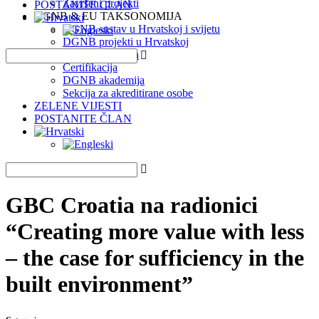
Završeni projekti
POSTANITE ČLAN
DGNB & EU TAKSONOMIJA
DGNB sustav u Hrvatskoj i svijetu
DGNB projekti u Hrvatskoj
EU Taksonomija
Certifikacija
DGNB akademija
Sekcija za akreditirane osobe
ZELENE VIJESTI
POSTANITE ČLAN
GBC Croatia na radionici
“Creating more value with less
– the case for sufficiency in the
built environment”