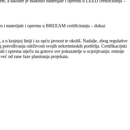
te, a također je istaknuo materijale i opremu u LEED certificiranju –
tom i materijale i opremu u BREEAM certificiranju – dokaz
a u krajnjoj liniji i za opću javnost te okoliš. Nadalje, zbog regulative
 potvrđivanja održivosti svojih nekretninskih portfelja. Certifikacijski
jali i oprema utječu na gotovo sve pokazatelje u ocjenjivanju: emisije
već od rane faze planiranja projekata.