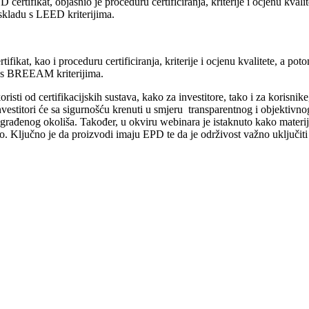
ifikat, objasnio je proceduru certificiranja, kriterije i ocjenu kvalite
 skladu s LEED kriterijima.
t, kao i proceduru certificiranja, kriterije i ocjenu kvalitete, a po
du s BREEAM kriterijima.
ti od certifikacijskih sustava, kako za investitore, tako i za korisnike, 
nvestitori će sa sigurnošću krenuti u smjeru transparentnog i objektivnog
e izgrađenog okoliša. Također, u okviru webinara je istaknuto kako materi
 Ključno je da proizvodi imaju EPD te da je održivost važno uključiti 