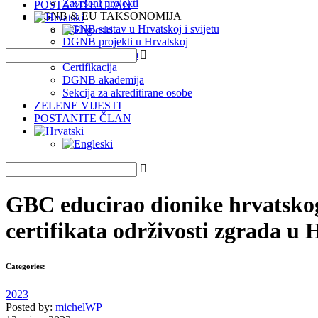
Završeni projekti
POSTANITE ČLAN
DGNB & EU TAKSONOMIJA
DGNB sustav u Hrvatskoj i svijetu
DGNB projekti u Hrvatskoj
EU Taksonomija
Certifikacija
DGNB akademija
Sekcija za akreditirane osobe
ZELENE VIJESTI
POSTANITE ČLAN
GBC educirao dionike hrvatskog
certifikata održivosti zgrada
Categories:
2023
Posted by:
michelWP