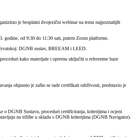
anizirao je besplatni dvojezični webinar na temu najpoznatijih
e, od 9:30 do 11:30 sati, putem Zoom platforme.
ada u Hrvatskoj: DGNB sustav, BREEAM i LEED.
proceduri kako materijale i opremu uključiti u referentne baze
ja objasnio je zašto se rade certifikati održivosti, predstavio je
o DGNB Sustavu, proceduri certificiranja, kriterijima i ocjeni
u stavljaju na tržište u skladu s DGNB kriterijima (DGNB Navigator).