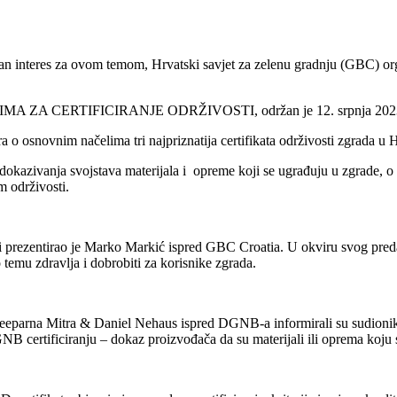
an interes za ovom temom, Hrvatski savjet za zelenu gradnju (GBC) org
CERTIFICIRANJE ODRŽIVOSTI, održan je 12. srpnja 2023. godin
tora o osnovnim načelima tri najpriznatija certifikata održivosti zgr
 dokazivanja svojstava materijala i opreme koji se ugrađuju u zgrade, o 
m održivosti.
 prezentirao je Marko Markić ispred GBC Croatia. U okviru svog predavan
o temu zdravlja i dobrobiti za korisnike zgrada.
eeparna Mitra & Daniel Nehaus ispred DGNB-a informirali su sudionike 
GNB certificiranju – dokaz proizvođača da su materijali ili oprema koj