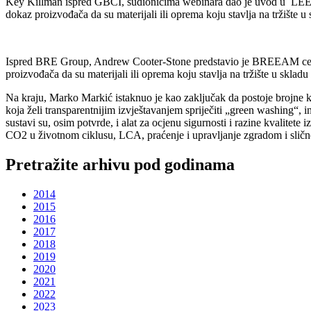
Key Killman ispred GBCI, sudionicima webinara dao je uvod u LEED cert
dokaz proizvođača da su materijali ili oprema koju stavlja na tržište u
Ispred BRE Group, Andrew Cooter-Stone predstavio je BREEAM certifika
proizvođača da su materijali ili oprema koju stavlja na tržište u skla
Na kraju, Marko Markić istaknuo je kao zaključak da postoje brojne koris
koja želi transparentnijim izvještavanjem spriječiti „green washing“, i
sustavi su, osim potvrde, i alat za ocjenu sigurnosti i razine kvalitet
CO2 u životnom ciklusu, LCA, praćenje i upravljanje zgradom i slično.
Pretražite arhivu pod godinama
2014
2015
2016
2017
2018
2019
2020
2021
2022
2023