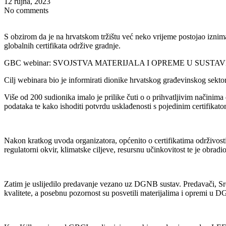
12 rujna, 2023
No comments
S obzirom da je na hrvatskom tržištu već neko vrijeme postojao iznim
globalnih certifikata održive gradnje.
GBC webinar: SVOJSTVA MATERIJALA I OPREME U SUSTAVIMA ZA 
Cilj webinara bio je informirati dionike hrvatskog građevinskog sek
Više od 200 sudionika imalo je prilike čuti o o prihvatljivim načinima
podataka te kako ishoditi potvrdu usklađenosti s pojedinim certifikato
Nakon kratkog uvoda organizatora, općenito o certifikatima održivosti
regulatorni okvir, klimatske ciljeve, resursnu učinkovitost te je obradi
Zatim je uslijedilo predavanje vezano uz DGNB sustav. Predavači, Sr
kvalitete, a posebnu pozornost su posvetili materijalima i opremi u D