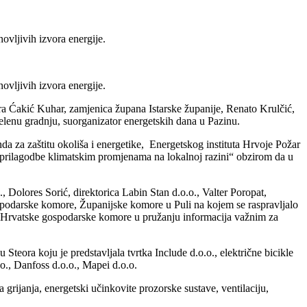
novljivih izvora energije.
novljivih izvora energije.
ndra Ćakić Kuhar, zamjenica župana Istarske županije, Renato Krulčić,
zelenu gradnju, suorganizator energetskih dana u Pazinu.
a za zaštitu okoliša i energetike, Energetskog instituta Hrvoje Požar
je prilagodbe klimatskim promjenama na lokalnoj razini“ obzirom da u
 Dolores Sorić, direktorica Labin Stan d.o.o., Valter Poropat,
ospodarske komore, Županijske komore u Puli na kojem se raspravljalo
lozi Hrvatske gospodarske komore u pružanju informacija važnim za
 Steora koju je predstavljala tvrtka Include d.o.o., električne bicikle
.o., Danfoss d.o.o., Mapei d.o.o.
grijanja, energetski učinkovite prozorske sustave, ventilaciju,