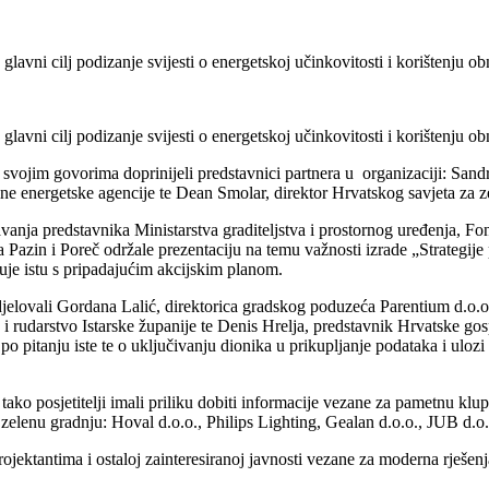
 glavni cilj podizanje svijesti o energetskoj učinkovitosti i korištenju ob
 glavni cilj podizanje svijesti o energetskoj učinkovitosti i korištenju ob
 i svojim govorima doprinijeli predstavnici partnera u organizaciji: Sa
lne energetske agencije te Dean Smolar, direktor Hrvatskog savjeta za 
ja predstavnika Ministarstva graditeljstva i prostornog uređenja, Fond
a Pazin i Poreč održale prezentaciju na temu važnosti izrade „Strategi
uje istu s pripadajućim akcijskim planom.
jelovali Gordana Lalić, direktorica gradskog poduzeća Parentium d.o.o.,
 i rudarstvo Istarske županije te Denis Hrelja, predstavnik Hrvatske g
a po pitanju iste te o uključivanju dionika u prikupljanje podataka i u
ako posjetitelji imali priliku dobiti informacije vezane za pametnu klupu
a zelenu gradnju: Hoval d.o.o., Philips Lighting, Gealan d.o.o., JUB d.o
ktantima i ostaloj zainteresiranoj javnosti vezane za moderna rješenja 