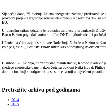
Sljedećeg dana, 25. svibnja Zelena energetska zadruga predstavila je 
provedbi projekta izgradnje solarne elektrane u Križevcima dok su pre
EU.
U jutarnjim satima održana je radionica za djecu u organizaciji Društ
Ban u Pazinu pogledala animirani film DND-a „Sunčanica“ i poslušala 
Učenicima Gimnazije i strukovne škole Jurja Dobrile u Pazinu održano j
koje je glasilo:
„Kemijski sastav sunca kao obnovljivog izvora energije 
U subotu, 26. svibnja, na zadnji dan manifestacije, Korado Korlević 
sljedeće energetske dane, nakon čega su pokloni tvrtki Hoval, Philips
dobitnicima koji su odgovori da se sunce sastoji u najvećem postotku o
Pretražite arhivu pod godinama
2014
2015