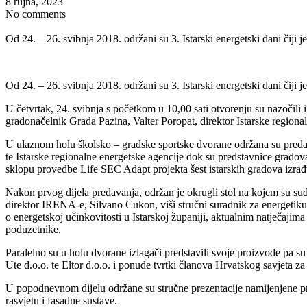
8 rujna, 2023
No comments
Od 24. – 26. svibnja 2018. održani su 3. Istarski energetski dani čiji je
Od 24. – 26. svibnja 2018. održani su 3. Istarski energetski dani čiji je
U četvrtak, 24. svibnja s početkom u 10,00 sati otvorenju su nazočili
gradonačelnik Grada Pazina, Valter Poropat, direktor Istarske regiona
U ulaznom holu školsko – gradske sportske dvorane održana su predavan
te Istarske regionalne energetske agencije dok su predstavnice gradov
sklopu provedbe Life SEC Adapt projekta šest istarskih gradova izrađ
Nakon prvog dijela predavanja, održan je okrugli stol na kojem su sud
direktor IRENA-e, Silvano Cukon, viši stručni suradnik za energetiku
o energetskoj učinkovitosti u Istarskoj županiji, aktualnim natječajim
poduzetnike.
Paralelno su u holu dvorane izlagači predstavili svoje proizvode pa su t
Ute d.o.o. te Eltor d.o.o. i ponude tvrtki članova Hrvatskog savjeta z
U popodnevnom dijelu održane su stručne prezentacije namijenjene proje
rasvjetu i fasadne sustave.