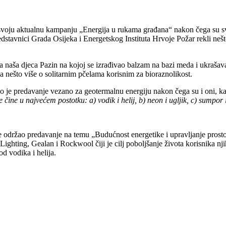
svoju aktualnu kampanju „Energija u rukama građana“ nakon čega su svi p
dstavnici Grada Osijeka i Energetskog Instituta Hrvoje Požar rekli nešto
va naša djeca Pazin na kojoj se izrađivao balzam na bazi meda i ukrašav
nešto više o solitarnim pčelama korisnim za bioraznolikost.
e predavanje vezano za geotermalnu energiju nakon čega su i oni, kao i s
čine u najvećem postotku: a) vodik i helij, b) neon i ugljik, c) sumpor i
je održao predavanje na temu „Budućnost energetike i upravljanje prosto
 Lighting, Gealan i Rockwool čiji je cilj poboljšanje života korisnika n
d vodika i helija.