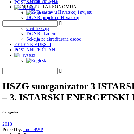
Završeni projekti
POSTANITE ČLAN
DGNB & EU TAKSONOMIJA
DGNB sustav u Hrvatskoj i svijetu
DGNB projekti u Hrvatskoj
EU Taksonomija
Certifikacija
DGNB akademija
Sekcija za akreditirane osobe
ZELENE VIJESTI
POSTANITE ČLAN
HSZG suorganizator 3 IST
– 3. ISTARSKI ENERGETSKI
Categories:
2018
Posted by:
michelWP