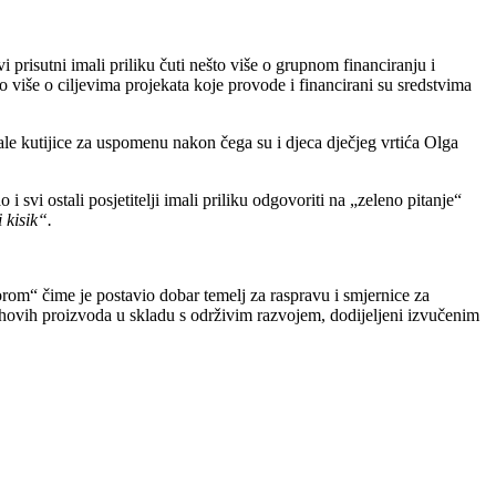
risutni imali priliku čuti nešto više o grupnom financiranju i
 više o ciljevima projekata koje provode i financirani su sredstvima
ale kutijice za uspomenu nakon čega su i djeca dječjeg vrtića Olga
vi ostali posjetitelji imali priliku odgovoriti na „zeleno pitanje“
 kisik“.
rom“ čime je postavio dobar temelj za raspravu i smjernice za
jihovih proizvoda u skladu s održivim razvojem, dodijeljeni izvučenim