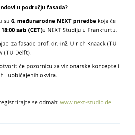
rendovi u području fasada?
su su
6. međunarodne NEXT priredbe
koja će
 18:00 sati (CET)
u NEXT Studiju u Frankfurtu.
ci za fasade prof. dr.-inž. Ulrich Knaack (TU
w (TU Delft).
otvorit će pozornicu za vizionarske koncepte i
 i uobičajenih okvira.
 registrirajte se odmah:
www.next-studio.de