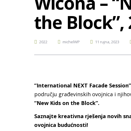
Wicona – “
the Block”, 
Posted
2022
michelWP
11 rujna, 2023
by:
Categories:
“International NEXT Facade Session”
području građevinskih ovojnica i njih
“New Kids on the Block”.
Saznajte kreativna rješenja novih sna
ovojnica budućnosti!