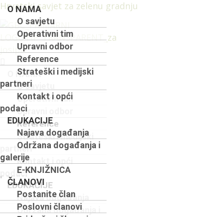
Hrvatski savjet za zelenu gradnju
O NAMA
O savjetu
Operativni tim
Upravni odbor
Reference
Menu
Strateški i medijski
O NAMA
partneri
O savjetu
Kontakt i opći
Operativni tim
podaci
Upravni odbor
EDUKACIJE
Reference
Najava događanja
Strateški i medijski
Održana događanja i
partneri
galerije
Kontakt i opći
E-KNJIŽNICA
podaci
ČLANOVI
EDUKACIJE
Postanite član
Najava događanja
Poslovni članovi
Održana događanja i