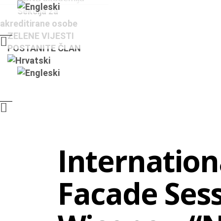
Sekcija za
akreditirane osobe
ZELENE VIJESTI
POSTANITE ČLAN
Internation
Facade Sess