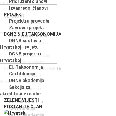
Pridruženi članovi
galerije
Izvanredni članovi
E-KNJIŽNICA
PROJEKTI
ČLANOVI
Projekti u provedbi
Postanite član
Završeni projekti
Poslovni članovi
DGNB & EU TAKSONOMIJA
Pridruženi članovi
DGNB sustav u
Izvanredni članovi
Hrvatskoj i svijetu
PROJEKTI
DGNB projekti u
Projekti u provedbi
Hrvatskoj
Završeni projekti
EU Taksonomija
DGNB & EU TAKSONOMIJA
Certifikacija
DGNB sustav u
DGNB akademija
Hrvatskoj i svijetu
Sekcija za
DGNB projekti u
akreditirane osobe
Hrvatskoj
ZELENE VIJESTI
EU Taksonomija
POSTANITE ČLAN
Certifikacija
DGNB akademija