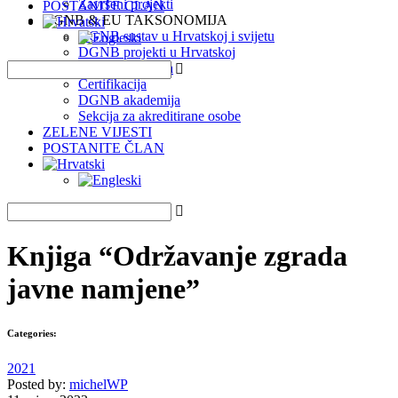
Završeni projekti
POSTANITE ČLAN
DGNB & EU TAKSONOMIJA
DGNB sustav u Hrvatskoj i svijetu
DGNB projekti u Hrvatskoj
EU Taksonomija
Certifikacija
DGNB akademija
Sekcija za akreditirane osobe
ZELENE VIJESTI
POSTANITE ČLAN
Knjiga “Održavanje zgrada
javne namjene”
Categories:
2021
Posted by:
michelWP