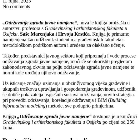
11 rujna, 2023
No comments
„Održavanje zgrada javne namjene“
, nova je knjiga proizašla u
autorstvu profesora s
Građevinskog i arhitektonskog fakulteta u
Osijeku
,
Saše Marenjaka
i
Hrvoja Krstića
. Knjiga je primarno
namijenjena kao udžbenik studentima građevinskih fakulteta s
metodološkom podrškom autora i uređena za olakšano učenje.
Također, predstavnici javnog sektora koji pripremaju i vode procese
održavanja zgrada javne namjene, moći će se okoristiti pregledom
zakonodavnog okvira na polju održavanja zgrada javne namjene te
normi koje uređuju njihovo održavanje.
Uz isticanje značaja uzimanja u obzir životnog vijeka građevine i
ukupnih troškova upravljanja i gospodarenja građevinom, udžbenik
se dotiče pokazatelja uspješnih sustava održavanja, novih strategija
pri provedbi održavanja, korelacije održavanja i BIM (
Building
information modeling
) metode, sve poduprto primjerima.
Knjiga
„Održavanje zgrada javne namjene“
dostupna je u knjižnici
Građevinskog i arhitektonskog fakulteta u Osijeku
po cijeni od 250
kuna.