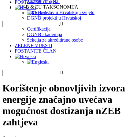
Završeni projekti
POSTANITE ČLAN
DGNB & EU TAKSONOMIJA
DGNB sustav u Hrvatskoj i svijetu
DGNB projekti u Hrvatskoj
EU Taksonomija
Certifikacija
DGNB akademija
Sekcija za akreditirane osobe
ZELENE VIJESTI
POSTANITE ČLAN
Korištenje obnovljivih izvora
energije značajno uvećava
mogućnost dostizanja nZEB
zahtjeva