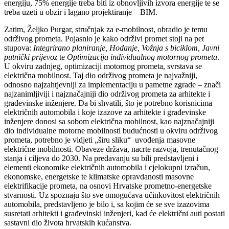
energiju, 75% energije treba biti iz obnovljivih izvora energije te se
treba uzeti u obzir i lagano projektiranje – BIM.
Zatim, Željko Purgar, stručnjak za e-mobilnost, obradio je temu
održivog prometa. Pojasnio je kako održivi promet stoji na pet
stupova:
Integrirano planiranje, Hodanje, Vožnja s biciklom, Javni
putnički prijevoz
te
Optimizacija individualnog motornog prometa
.
U okviru zadnjeg, optimizaciji motornog prometa, svrstava se
električna mobilnost. Taj dio održivog prometa je najvažniji,
odnosno najzahtjevniji za implementaciju u pametne zgrade – znači
najzanimljiviji i najznačajniji dio održivog prometa za arhitekte i
građevinske inženjere. Da bi shvatili, što je potrebno korisnicima
električnih automobila i koje izazove za arhitekte i građevinske
inženjere donosi sa sobom električna mobilnost, kao najznačajniji
dio individualne motorne mobilnosti budućnosti u okviru održivog
prometa, potrebno je vidjeti „širu sliku“ uvođenja masovne
električne mobilnosti. Obaveze država, nacrte razvoja, trenutačnog
stanja i ciljeva do 2030. Na predavanju su bili predstavljeni i
elementi ekonomike električnih automobila i cjelokupni izračun,
ekonomske, energetske te klimatske opravdanosti masovne
elektrifikacije prometa, na osnovi Hrvatske prometno-energetske
stvarnosti. Uz spoznaju što sve omogućava učinkovitost električnih
automobila, predstavljeno je bilo i, sa kojim će se sve izazovima
susretati arhitekti i građevinski inženjeri, kad će električni auti postati
sastavni dio života hrvatskih kućanstva.