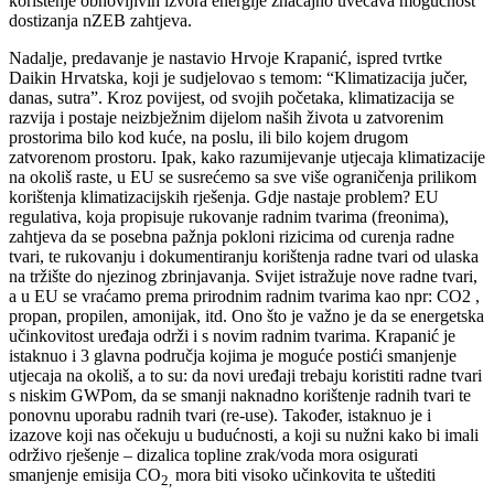
korištenje obnovljivih izvora energije značajno uvećava mogućnost
dostizanja nZEB zahtjeva.
Nadalje, predavanje je nastavio Hrvoje Krapanić, ispred tvrtke
Daikin Hrvatska, koji je sudjelovao s temom: “Klimatizacija jučer,
danas, sutra”. Kroz povijest, od svojih početaka, klimatizacija se
razvija i postaje neizbježnim dijelom naših života u zatvorenim
prostorima bilo kod kuće, na poslu, ili bilo kojem drugom
zatvorenom prostoru. Ipak, kako razumijevanje utjecaja klimatizacije
na okoliš raste, u EU se susrećemo sa sve više ograničenja prilikom
korištenja klimatizacijskih rješenja. Gdje nastaje problem? EU
regulativa, koja propisuje rukovanje radnim tvarima (freonima),
zahtjeva da se posebna pažnja pokloni rizicima od curenja radne
tvari, te rukovanju i dokumentiranju korištenja radne tvari od ulaska
na tržište do njezinog zbrinjavanja. Svijet istražuje nove radne tvari,
a u EU se vraćamo prema prirodnim radnim tvarima kao npr: CO2 ,
propan, propilen, amonijak, itd. Ono što je važno je da se energetska
učinkovitost uređaja održi i s novim radnim tvarima. Krapanić je
istaknuo i 3 glavna područja kojima je moguće postići smanjenje
utjecaja na okoliš, a to su: da novi uređaji trebaju koristiti radne tvari
s niskim GWPom, da se smanji naknadno korištenje radnih tvari te
ponovnu uporabu radnih tvari (re-use). Također, istaknuo je i
izazove koji nas očekuju u budućnosti, a koji su nužni kako bi imali
održivo rješenje – dizalica topline zrak/voda mora osigurati
smanjenje emisija CO
mora biti visoko učinkovita te uštediti
2,