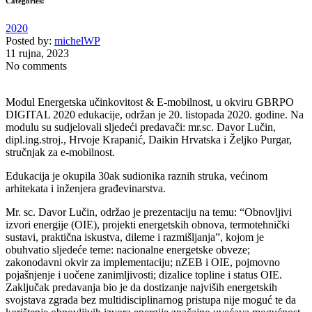
Categories:
2020
Posted by:
michelWP
11 rujna, 2023
No comments
Modul Energetska učinkovitost & E-mobilnost, u okviru GBRPO
DIGITAL 2020 edukacije, održan je 20. listopada 2020. godine. Na
modulu su sudjelovali sljedeći predavači: mr.sc. Davor Lučin,
dipl.ing.stroj., Hrvoje Krapanić, Daikin Hrvatska i Željko Purgar,
stručnjak za e-mobilnost.
Edukacija je okupila 30ak sudionika raznih struka, većinom
arhitekata i inženjera građevinarstva.
Mr. sc. Davor Lučin, održao je prezentaciju na temu: “Obnovljivi
izvori energije (OIE), projekti energetskih obnova, termotehnički
sustavi, praktična iskustva, dileme i razmišljanja”, kojom je
obuhvatio sljedeće teme: nacionalne energetske obveze;
zakonodavni okvir za implementaciju; nZEB i OIE, pojmovno
pojašnjenje i uočene zanimljivosti; dizalice topline i status OIE.
Zaključak predavanja bio je da dostizanje najviših energetskih
svojstava zgrada bez multidisciplinarnog pristupa nije moguć te da