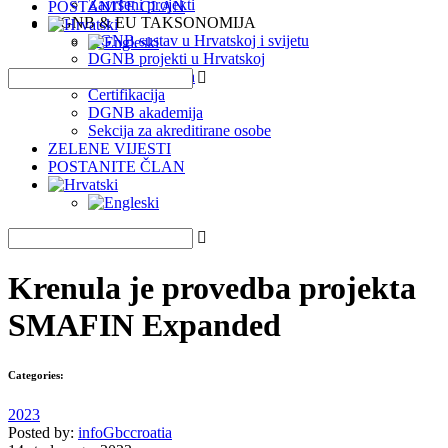
Završeni projekti
POSTANITE ČLAN
DGNB & EU TAKSONOMIJA
DGNB sustav u Hrvatskoj i svijetu
DGNB projekti u Hrvatskoj
EU Taksonomija
Certifikacija
DGNB akademija
Sekcija za akreditirane osobe
ZELENE VIJESTI
POSTANITE ČLAN
Krenula je provedba projekta
SMAFIN Expanded
Categories:
2023
Posted by:
infoGbccroatia