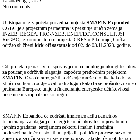
14 studenoga, 2023
No comments
U listopadu je započela provedba projekta
SMAFIN Expanded
.
CGBC je s projektnim partnerima iz pet sudjelujućih zemalja –
INZEB, REGEA, PRO-NZEB, ENEFFECTCONSULT, JSI,
RoGBC, te koordinatorom projekta CRES u Pikermiju, Grčka,
održao službeni
kick-off sastanak
od 02. do 03.11.2023. godine.
Cilj projekta je nastaviti uspostavljenu metodologiju okruglih stolova
za poticanje održivih ulaganja, započetu prethodnim projektom
SMAFIN
. Ovo će omogućiti korištenje mreže dionika kako bi svi
ključni sudionici sudjelovali u dijalogu i kako bi se proširilo znanje o
praksama Europske unije u financiranju energetske učinkovitosti,
posebice u široj balkanskoj regiji.
SMAFIN Expanded će podržati implementaciju pametnog
financiranja za ulaganja u energetsku učinkovitost u privatnim i
javnim zgradama, tercijarnom sektoru i malim i srednjim
poduzećima, te će nastojati unaprijediti političke procese razvojem
smjernica za učinkovite i zrele preporuke. Također će mobilizirati