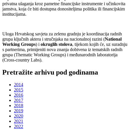
privatna ulaganja kroz pametne financijske instrumente i učinkovita
jamstva, koja će biti dostupna donositeljima politika ili financijskim
institucijama.
Uloga Hrvatskog savjeta za zelenu gradnju je koordinacija radnih
grupa ključnih aktera i stručnjaka na nacionalnoj razini (
National
Working Groups
) i
okruglih stolova
, tijekom kojih će, uz suradnju
s partnerima, primijeniti nova znanja dobivena iz tematskih radnih
grupa (Thematic Working Groups) i međunarodnih laboratorija
(Cross-country Labs).
Pretražite arhivu pod godinama
2014
2015
2016
2017
2018
2019
2020
2021
2022