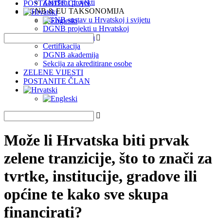
Završeni projekti
POSTANITE ČLAN
DGNB & EU TAKSONOMIJA
DGNB sustav u Hrvatskoj i svijetu
DGNB projekti u Hrvatskoj
EU Taksonomija
Certifikacija
DGNB akademija
Sekcija za akreditirane osobe
ZELENE VIJESTI
POSTANITE ČLAN
Može li Hrvatska biti prvak
zelene tranzicije, što to znači za
tvrtke, institucije, gradove ili
općine te kako sve skupa
financirati?