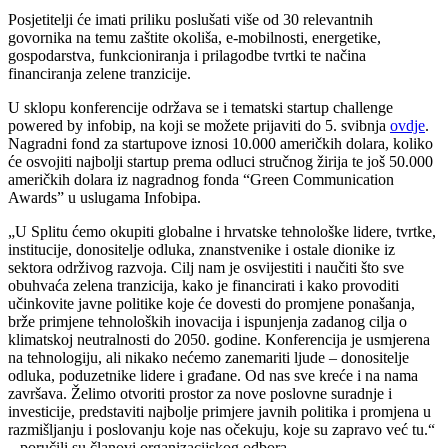
Posjetitelji će imati priliku poslušati više od 30 relevantnih
govornika na temu zaštite okoliša, e-mobilnosti, energetike,
gospodarstva, funkcioniranja i prilagodbe tvrtki te načina
financiranja zelene tranzicije.
U sklopu konferencije održava se i tematski startup challenge
powered by infobip, na koji se možete prijaviti do 5. svibnja
ovdje
.
Nagradni fond za startupove iznosi 10.000 američkih dolara, koliko
će osvojiti najbolji startup prema odluci stručnog žirija te još 50.000
američkih dolara iz nagradnog fonda “Green Communication
Awards” u uslugama Infobipa.
„U Splitu ćemo okupiti globalne i hrvatske tehnološke lidere, tvrtke,
institucije, donositelje odluka, znanstvenike i ostale dionike iz
sektora održivog razvoja. Cilj nam je osvijestiti i naučiti što sve
obuhvaća zelena tranzicija, kako je financirati i kako provoditi
učinkovite javne politike koje će dovesti do promjene ponašanja,
brže primjene tehnoloških inovacija i ispunjenja zadanog cilja o
klimatskoj neutralnosti do 2050. godine. Konferencija je usmjerena
na tehnologiju, ali nikako nećemo zanemariti ljude – donositelje
odluka, poduzetnike lidere i građane. Od nas sve kreće i na nama
završava. Želimo otvoriti prostor za nove poslovne suradnje i
investicije, predstaviti najbolje primjere javnih politika i promjena u
razmišljanju i poslovanju koje nas očekuju, koje su zapravo već tu.“
– poručili su članovi organizacijskog odbora.