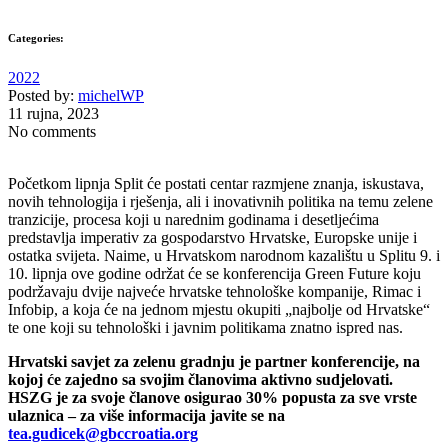
Categories:
2022
Posted by:
michelWP
11 rujna, 2023
No comments
Početkom lipnja Split će postati centar razmjene znanja, iskustava,
novih tehnologija i rješenja, ali i inovativnih politika na temu zelene
tranzicije, procesa koji u narednim godinama i desetljećima
predstavlja imperativ za gospodarstvo Hrvatske, Europske unije i
ostatka svijeta. Naime, u Hrvatskom narodnom kazalištu u Splitu 9. i
10. lipnja ove godine održat će se konferencija Green Future koju
podržavaju dvije najveće hrvatske tehnološke kompanije, Rimac i
Infobip, a koja će na jednom mjestu okupiti „najbolje od Hrvatske“
te one koji su tehnološki i javnim politikama znatno ispred nas.
Hrvatski savjet za zelenu gradnju je partner konferencije, na
kojoj će zajedno sa svojim članovima aktivno sudjelovati.
HSZG je za svoje članove osigurao 30% popusta za sve vrste
ulaznica – za više informacija javite se na
tea.gudicek@gbccroatia.org