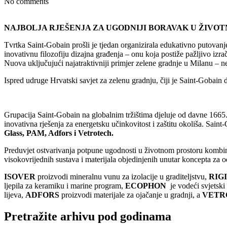
No comments
NAJBOLJA RJEŠENJA ZA UGODNIJI BORAVAK U ŽIVO
Tvrtka Saint-Gobain prošli je tjedan organizirala edukativno putovanje
inovativnu filozofiju dizajna građenja – onu koja postiže pažljivo izr
Nuova uključujući najatraktivniji primjer zelene gradnje u Milanu – 
Ispred udruge Hrvatski savjet za zelenu gradnju, čiji je Saint-Gobain 
Grupacija Saint-Gobain na globalnim tržištima djeluje od davne 1665. go
inovativna rješenja za energetsku učinkovitost i zaštitu okoliša. Sain
Glass, PAM, Adfors i Vetrotech.
Preduvjet ostvarivanja potpune ugodnosti u životnom prostoru kombinac
visokovrijednih sustava i materijala objedinjenih unutar koncepta za 
ISOVER
proizvodi mineralnu vunu za izolacije u graditeljstvu,
RIG
ljepila za keramiku i marine program,
ECOPHON
je vodeći svjetski
lijeva,
ADFORS
proizvodi materijale za ojačanje u gradnji, a
VETR
Pretražite arhivu pod godinama