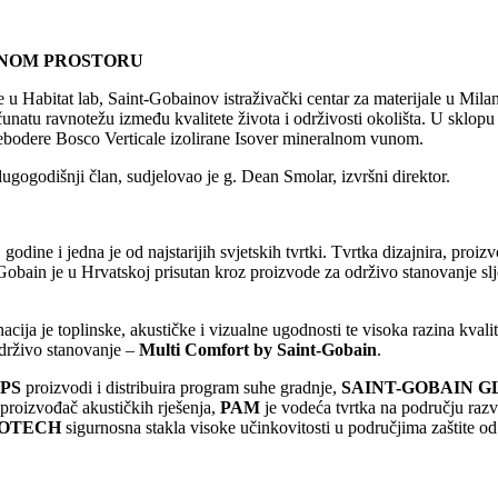
TNOM PROSTORU
 u Habitat lab, Saint-Gobainov istraživački centar za materijale u Milanu
ačunatu ravnotežu između kvalitete života i održivosti okolišta. U sklopu
nebodere Bosco Verticale izolirane Isover mineralnom vunom.
dugogodišnji član, sudjelovao je g. Dean Smolar, izvršni direktor.
dine i jedna je od najstarijih svjetskih tvrtki. Tvrtka dizajnira, proizv
t-Gobain je u Hrvatskoj prisutan kroz proizvode za održivo stanovanje s
ija je toplinske, akustičke i vizualne ugodnosti te visoka razina kval
održivo stanovanje –
Multi Comfort by Saint-Gobain
.
IPS
proizvodi i distribuira program suhe gradnje,
SAINT-GOBAIN G
 proizvođač akustičkih rješenja,
PAM
je vodeća tvrtka na području razv
OTECH
sigurnosna stakla visoke učinkovitosti u područjima zaštite od 