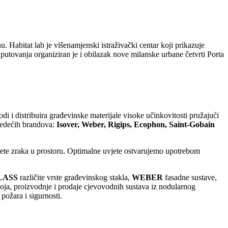
. Habitat lab je višenamjenski istraživački centar koji prikazuje
 putovanja organiziran je i obilazak nove milanske urbane četvrti Porta
odi i distribuira građevinske materijale visoke učinkovitosti pružajući
ljedećih brandova:
Isover, Weber, Rigips, Ecophon, Saint-Gobain
itete zraka u prostoru. Optimalne uvjete ostvarujemo upotrebom
LASS
različite vrste građevinskog stakla,
WEBER
fasadne sustave,
oja, proizvodnje i prodaje cjevovodnih sustava iz nodularnog
požara i sigurnosti.