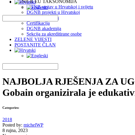
DGNB & EU TAKSONOMIJA
DGNB sustav u Hrvatskoj i svijetu
DGNB projekti u Hrvatskoj
EU Taksonomija
Certifikacija
DGNB akademija
Sekcija za akreditirane osobe
ZELENE VIJESTI
POSTANITE ČLAN
NAJBOLJA RJEŠENJA ZA UG
Gobain organizirala je edukativn
Categories:
2018
Posted by:
michelWP
8 rujna, 2023