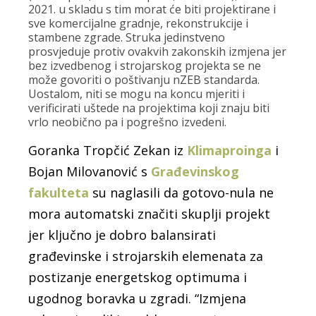
2021. u skladu s tim morat će biti projektirane i
sve komercijalne gradnje, rekonstrukcije i
stambene zgrade. Struka jedinstveno
prosvjeduje protiv ovakvih zakonskih izmjena jer
bez izvedbenog i strojarskog projekta se ne
može govoriti o poštivanju nZEB standarda.
Uostalom, niti se mogu na koncu mjeriti i
verificirati uštede na projektima koji znaju biti
vrlo neobično pa i pogrešno izvedeni.
Goranka Tropčić Zekan iz
Klimaproinga
i
Bojan Milovanović s
Građevinskog
fakulteta
su naglasili da gotovo-nula ne
mora automatski značiti skuplji projekt
jer ključno je dobro balansirati
građevinske i strojarskih elemenata za
postizanje energetskog optimuma i
ugodnog boravka u zgradi. “Izmjena