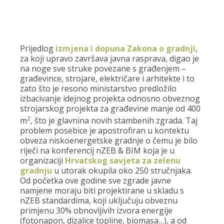
Prijedlog
izmjena i dopuna Zakona o gradnji
,
za koji upravo završava javna rasprava, digao je
na noge sve struke povezane s građenjem –
građevince, strojare, električare i arhitekte i to
zato što je resono ministarstvo predložilo
izbacivanje idejnog projekta odnosno obveznog
strojarskog projekta za građevine manje od 400
2
m
, što je glavnina novih stambenih zgrada. Taj
problem posebice je apostrofiran u kontektu
obveza niskoenergetske gradnje o čemu je bilo
riječi na konferencij nZEB & BIM koja je u
organizaciji
Hrvatskog savjeta za zelenu
gradnju
u utorak okupila oko 250 stručnjaka.
Od početka ove godine sve zgrade javne
namjene moraju biti projektirane u skladu s
nZEB standardima, koji uključuju obveznu
primjenu 30% obnovljivih izvora energije
(fotonapon, dizalice topline, biomasa…), a od