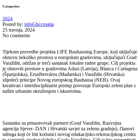
Categories:
2024
Posted by:
infoGbccroatia
25 travnja, 2024
No comments
Tijekom provedbe projekta LIFE Bauhausing Europe, koji uključuje
obnovu nekoliko prostora u europskim gradovima, uključujući Grad
Varaždin, održan je treći sastanak lokalne radne grupe. Cilj projekta
je obnoviti prostore u gradovima Adazi (Latvija), Blanca i Cartagena
(Španjolska), Erszébetváros (Mađarska) i Varaždin (Hrvatska)
slijedeći principe Novog europskog Bauhausa (NEB). Ovaj
kreativan i interdisciplinarni pristup povezuje Europski zeleni plan s
našim urbanim okruženjem i iskustvima.
Sastanku su prisustvovali partneri (Grad Varaždin, Razvojna
agencija Sjever- DAN i Hrvatski savjet za zelenu gradnju), članovi
udruga koji će biti korisnici novog edukacijsko-rekreacijskog centra
te zamjenik gradonačelnika Grada Varaždina. Cilj je bio prezentirati