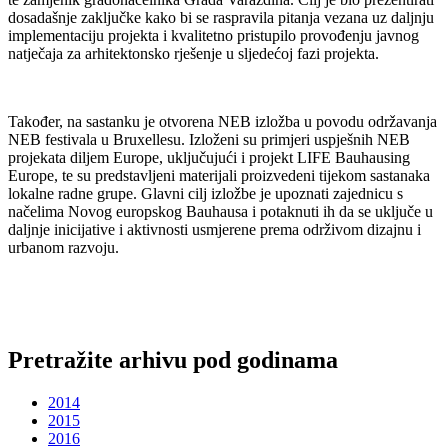
dosadašnje zaključke kako bi se raspravila pitanja vezana uz daljnju
implementaciju projekta i kvalitetno pristupilo provođenju javnog
natječaja za arhitektonsko rješenje u sljedećoj fazi projekta.
Također, na sastanku je otvorena NEB izložba u povodu održavanja
NEB festivala u Bruxellesu. Izloženi su primjeri uspješnih NEB
projekata diljem Europe, uključujući i projekt LIFE Bauhausing
Europe, te su predstavljeni materijali proizvedeni tijekom sastanaka
lokalne radne grupe. Glavni cilj izložbe je upoznati zajednicu s
načelima Novog europskog Bauhausa i potaknuti ih da se uključe u
daljnje inicijative i aktivnosti usmjerene prema održivom dizajnu i
urbanom razvoju.
Pretražite arhivu pod godinama
2014
2015
2016