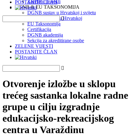
Završeni projekti
POSTANITE ČLAN
DGNB & EU TAKSONOMIJA
DGNB sustav u Hrvatskoj i svijetu
DGNB projekti u Hrvatskoj
EU Taksonomija
Certifikacija
DGNB akademija
Sekcija za akreditirane osobe
ZELENE VIJESTI
POSTANITE ČLAN
Otvorenje izložbe u sklopu
trećeg sastanka lokalne radne
grupe u cilju izgradnje
edukacijsko-rekreacijskog
centra u Varaždinu