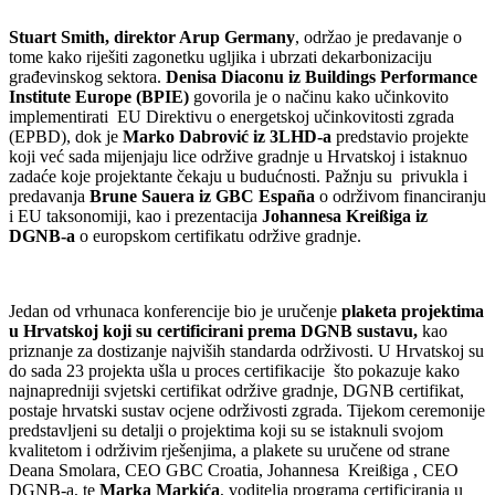
Stuart Smith, direktor Arup Germany
, održao je predavanje o
tome kako riješiti zagonetku ugljika i ubrzati dekarbonizaciju
građevinskog sektora.
Denisa Diaconu iz Buildings Performance
Institute Europe (BPIE)
govorila je o načinu kako učinkovito
implementirati EU Direktivu o energetskoj učinkovitosti zgrada
(EPBD), dok je
Marko Dabrović iz 3LHD-a
predstavio projekte
koji već sada mijenjaju lice održive gradnje u Hrvatskoj i istaknuo
zadaće koje projektante čekaju u budućnosti. Pažnju su privukla i
predavanja
Brune Sauera iz GBC España
o održivom financiranju
i EU taksonomiji, kao i prezentacija
Johannesa Kreißiga iz
DGNB-a
o europskom certifikatu održive gradnje.
Jedan od vrhunaca konferencije bio je uručenje
plaketa projektima
u Hrvatskoj koji su certificirani prema DGNB sustavu,
kao
priznanje za dostizanje najviših standarda održivosti. U Hrvatskoj su
do sada 23 projekta ušla u proces certifikacije što pokazuje kako
najnapredniji svjetski certifikat održive gradnje, DGNB certifikat,
postaje hrvatski sustav ocjene održivosti zgrada. Tijekom ceremonije
predstavljeni su detalji o projektima koji su se istaknuli svojom
kvalitetom i održivim rješenjima, a plakete su uručene od strane
Deana Smolara, CEO GBC Croatia, Johannesa Kreißiga , CEO
DGNB-a, te
Marka Markića
, voditelja programa certificiranja u