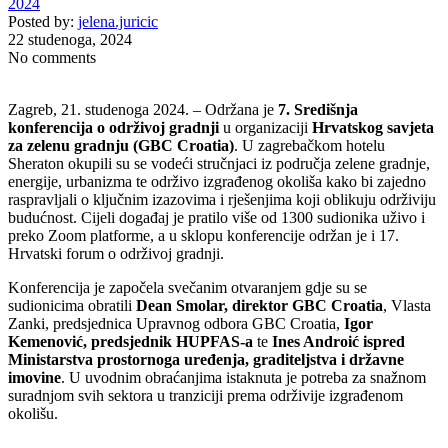
2024
Posted by:
jelena.juricic
22 studenoga, 2024
No comments
Zagreb, 21. studenoga 2024. – Održana je
7. Središnja
konferencija o održivoj gradnji
u organizaciji
Hrvatskog savjeta
za zelenu gradnju (GBC Croatia)
. U zagrebačkom hotelu
Sheraton okupili su se vodeći stručnjaci iz područja zelene gradnje,
energije, urbanizma te održivo izgrađenog okoliša kako bi zajedno
raspravljali o ključnim izazovima i rješenjima koji oblikuju održiviju
budućnost. Cijeli događaj je pratilo više od 1300 sudionika uživo i
preko Zoom platforme, a u sklopu konferencije održan je i 17.
Hrvatski forum o održivoj gradnji.
Konferencija je započela svečanim otvaranjem gdje su se
sudionicima obratili
Dean Smolar, direktor GBC Croatia
, Vlasta
Zanki, predsjednica Upravnog odbora GBC Croatia,
Igor
Kemenović, predsjednik HUPFAS-a
te
Ines Androić ispred
Ministarstva prostornoga uređenja, graditeljstva i državne
imovine
. U uvodnim obraćanjima istaknuta je potreba za snažnom
suradnjom svih sektora u tranziciji prema održivije izgrađenom
okolišu.