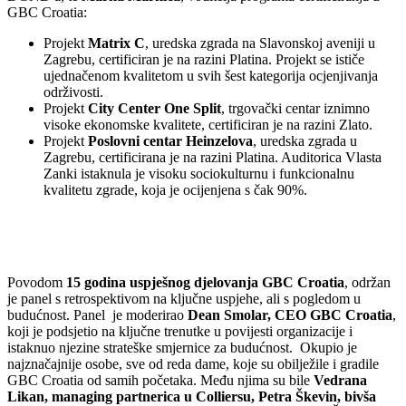
GBC Croatia:
Projekt
Matrix C
, uredska zgrada na Slavonskoj aveniji u
Zagrebu, certificiran je na razini Platina. Projekt se ističe
ujednačenom kvalitetom u svih šest kategorija ocjenjivanja
održivosti.
Projekt
City Center One Split
, trgovački centar iznimno
visoke ekonomske kvalitete, certificiran je na razini Zlato.
Projekt
Poslovni centar Heinzelova
, uredska zgrada u
Zagrebu, certificirana je na razini Platina. Auditorica Vlasta
Zanki istaknula je visoku sociokulturnu i funkcionalnu
kvalitetu zgrade, koja je ocijenjena s čak 90%.
Povodom
15 godina uspješnog djelovanja GBC Croatia
, održan
je panel s retrospektivom na ključne uspjehe, ali s pogledom u
budućnost. Panel je moderirao
Dean Smolar, CEO GBC Croatia
,
koji je podsjetio na ključne trenutke u povijesti organizacije i
istaknuo njezine strateške smjernice za budućnost. Okupio je
najznačajnije osobe, sve od reda dame, koje su obilježile i gradile
GBC Croatia od samih početaka. Među njima su bile
Vedrana
Likan, managing partnerica u Colliersu, Petra Škevin, bivša