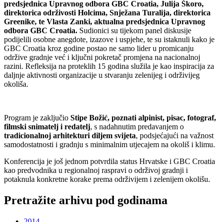
predsjednica Upravnog odbora GBC Croatia, Julija Škoro,
direktorica održivosti Holcima, Snježana Turalija, direktorica
Greenike, te Vlasta Zanki, aktualna predsjednica Upravnog
odbora GBC Croatia.
Sudionici su tijekom panel diskusije
podijelili osobne anegdote, izazove i uspjehe, te su istaknuli kako je
GBC Croatia kroz godine postao ne samo lider u promicanju
održive gradnje već i ključni pokretač promjena na nacionalnoj
razini. Refleksija na proteklih 15 godina služila je kao inspiracija za
daljnje aktivnosti organizacije u stvaranju zelenijeg i održivijeg
okoliša.
Program je zaključio
Stipe Božić, poznati alpinist, pisac, fotograf,
filmski snimatelj i redatelj
, s nadahnutim predavanjem o
tradicionalnoj arhitekturi diljem svijeta
, podsjećajući na važnost
samodostatnosti i gradnju s minimalnim utjecajem na okoliš i klimu.
Konferencija je još jednom potvrdila status Hrvatske i GBC Croatia
kao predvodnika u regionalnoj raspravi o održivoj gradnji i
potaknula konkretne korake prema održivijem i zelenijem okolišu.
Pretražite arhivu pod godinama
2014