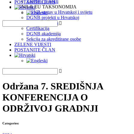
Završeni projekti
POSTANITE ČLAN
DGNB & EU TAKSONOMIJA
DGNB sustav u Hrvatskoj i svijetu
DGNB projekti u Hrvatskoj
EU Taksonomija
Certifikacija
DGNB akademija
Sekcija za akreditirane osobe
ZELENE VIJESTI
POSTANITE ČLAN
Održana 7. SREDIŠNJA
KONFERENCIJA O
ODRŽIVOJ GRADNJI
Categories: