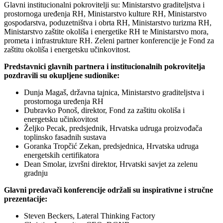
Glavni institucionalni pokrovitelji su: Ministarstvo graditeljstva i
prostornoga uređenja RH, Ministarstvo kulture RH, Ministarstvo
gospodarstva, poduzetništva i obrta RH, Ministarstvo turizma RH,
Ministarstvo zaštite okoliša i energetike RH te Ministarstvo mora,
prometa i infrastrukture RH. Zeleni partner konferencije je Fond za
zaštitu okoliša i energetsku učinkovitost.
Predstavnici glavnih partnera i institucionalnih pokrovitelja
pozdravili su okupljene sudionike:
Dunja Magaš, državna tajnica, Ministarstvo graditeljstva i
prostornoga uređenja RH
Dubravko Ponoš, direktor, Fond za zaštitu okoliša i
energetsku učinkovitost
Željko Pecak, predsjednik, Hrvatska udruga proizvođača
toplinsko fasadnih sustava
Goranka Tropčić Zekan, predsjednica, Hrvatska udruga
energetskih certifikatora
Dean Smolar, izvršni direktor, Hrvatski savjet za zelenu
gradnju
Glavni predavači konferencije održali su inspirativne i stručne
prezentacije:
Steven Beckers, Lateral Thinking Factory