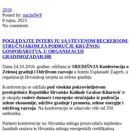
2018
Posted by:
michelWP
8 rujna, 2023
No comments
POGLEDAJTE INTERVJU SA STEVENOM BECKERSOM,
STRUČNJAKOM ZA PODRUČJE KRUŽNOG
GOSPODARSTVA, U ORGANIZACIJI
GRADIMOZADAR.HR
Dana 24.10.2018. godine, održana je
SREDIŠNJA Konferencija o
Zelenoj gradnji i Održivom razvoju
u hotelu Esplanade Zagreb, u
organizaciji Hrvatskog savjeta za zelenu gradnju
Konferencija se održala
pod visokim pokroviteljstvom
predsjednice Republike Hrvatske Kolinde Grabar-Kitarović
te
je okupila
vodeće domaće i europske stručnjake iz područja
zelene ekonomije, održive gradnje i prometa, zelene energije i
održivog razvoja
. Na konferenciju se odazvalo više od 350
sudionika.
Partneri konferencije su: Hrvatska udruga proizvođača toplinsko-
fasadnih sustava te Hrvatska udruga energetskih certifikatora.