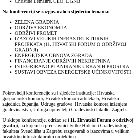
Christine Lemaitre, CEO, DGNB
Na konferenciji se razgovaralo o sljedećim temama:
ZELENA GRADNJA
ODRŽIVA EKONOMIJA
ODRŽIVI PROMET
IZAZOVI VELIKIH INFRASTRUKTURNIH
PROJEKATA (11. HRVATSKI FORUM O ODRŽIVOJ
GRADNJI)
ENERGETSKA OBNOVA ZGRADA
FINANCIRANJE ODRŽIVIH NEKRETNINA
INTEGRIRANO PLANIRANJE URBANIH PROSTRA
SUSTAVI OBVEZA ENERGETSKE UČINKOVITOSTI
Pokrovitelji konferencije su i sljedeće institucije: Hrvatska
gospodarska komora, Hrvatska komora arhitekata, Hrvatska
zajednica županija, Udruga gradova, Hrvatska komora inženjera
građevinarstva, Udruga upravitelj i Građevinski fakultet Zagreb.
U sklopu konferencije, održao se i
11. Hrvatski Forum o održivoj
gradnji
, na kojem su predstavnici tvrtke Holcim i Građevinskog
fakulteta Sveučilišta u Zagrebu razgovarali o izazovima u velikim
hrvatskim infrastrukturnim projektima.