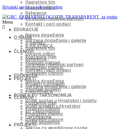
Operativni tim
Hrvatski savjet za zelenu gradnju
Upravni odbor
Reference
Strateški i medijski partneri
Menu
Kontakt i opći podaci
EDUKACIJE
Najava događanja
O NAMA
Održana događanja i galerije
O savjetu
E-KNJIŽNICA
Operativni tim
ČLANOVI
Upravni odbor
Postanite član
Reference
Poslovni članovi
Strateški i medijski partneri
Pridruženi članovi
Kontakt i opći podaci
Izvanredni članovi
EDUKACIJE
PROJEKTI
Najava događanja
Projekti u provedbi
Održana događanja i galerije
Završeni projekti
E-KNJIŽNICA
DGNB & EU TAKSONOMIJA
ČLANOVI
DGNB sustav u Hrvatskoj i svijetu
Postanite član
DGNB projekti u Hrvatskoj
Poslovni članovi
EU Taksonomija
Pridruženi članovi
Certifikacija
Izvanredni članovi
DGNB akademija
PROJEKTI
Sekcija za akreditirane osobe