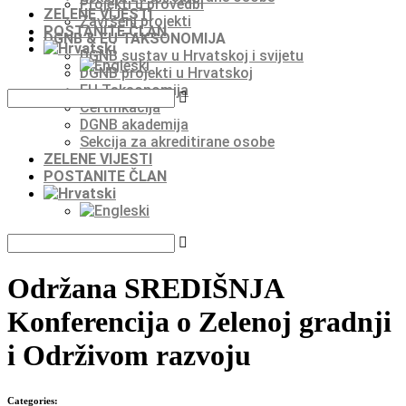
Projekti u provedbi
ZELENE VIJESTI
Završeni projekti
POSTANITE ČLAN
DGNB & EU TAKSONOMIJA
DGNB sustav u Hrvatskoj i svijetu
DGNB projekti u Hrvatskoj
EU Taksonomija
Certifikacija
DGNB akademija
Sekcija za akreditirane osobe
ZELENE VIJESTI
POSTANITE ČLAN
Održana SREDIŠNJA
Konferencija o Zelenoj gradnji
i Održivom razvoju
Categories: