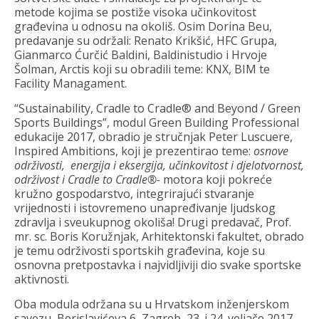
metode kojima se postiže visoka učinkovitost
građevina u odnosu na okoliš. Osim Dorina Beu,
predavanje su održali: Renato Krikšić, HFC Grupa,
Gianmarco Ćurčić Baldini, Baldinistudio i Hrvoje
Šolman, Arctis koji su obradili teme: KNX, BIM te
Facility Managament.
“Sustainability, Cradle to Cradle® and Beyond / Green
Sports Buildings”, modul Green Building Professional
edukacije 2017, obradio je stručnjak Peter Luscuere,
Inspired Ambitions, koji je prezentirao teme:
osnove
održivosti, energija i eksergija, učinkovitost i djelotvornost,
održivost i Cradle to Cradle®-
motora koji pokreće
kružno gospodarstvo, integrirajući stvaranje
vrijednosti i istovremeno unapređivanje ljudskog
zdravlja i sveukupnog okoliša! Drugi predavač, Prof.
mr. sc. Boris Koružnjak, Arhitektonski fakultet, obrado
je temu održivosti sportskih građevina, koje su
osnovna pretpostavka i najvidljiviji dio svake sportske
aktivnosti.
Oba modula održana su u Hrvatskom inženjerskom
savezu, Berislavićeva 6, Zagreb, 23. i 24. veljače 2017.