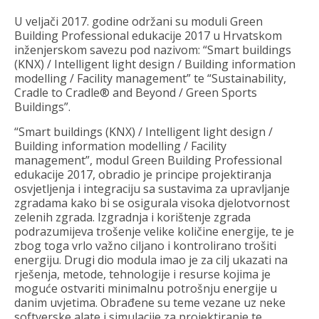
U veljači 2017. godine održani su moduli Green
Building Professional edukacije 2017 u Hrvatskom
inženjerskom savezu pod nazivom: “Smart buildings
(KNX) / Intelligent light design / Building information
modelling / Facility management” te “Sustainability,
Cradle to Cradle® and Beyond / Green Sports
Buildings”.
“Smart buildings (KNX) / Intelligent light design /
Building information modelling / Facility
management”, modul Green Building Professional
edukacije 2017, obradio je principe projektiranja
osvjetljenja i integraciju sa sustavima za upravljanje
zgradama kako bi se osigurala visoka djelotvornost
zelenih zgrada. Izgradnja i korištenje zgrada
podrazumijeva trošenje velike količine energije, te je
zbog toga vrlo važno ciljano i kontrolirano trošiti
energiju. Drugi dio modula imao je za cilj ukazati na
rješenja, metode, tehnologije i resurse kojima je
moguće ostvariti minimalnu potrošnju energije u
danim uvjetima. Obrađene su teme vezane uz neke
softverske alate i simulacije za projektiranje te