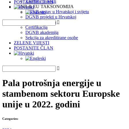
Završeni projekti
POSTANITE ČLAN
DGNB & EU TAKSONOMIJA
DGNB sustav u Hrvatskoj i svijetu
DGNB projekti u Hrvatskoj
EU Taksonomija
Certifikacija
DGNB akademija
Sekcija za akreditirane osobe
ZELENE VIJESTI
POSTANITE ČLAN
Pala potrošnja energije u
stambenom sektoru Europske
unije u 2022. godini
Categories: