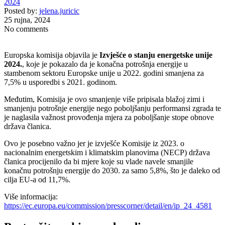
2024
Posted by:
jelena.juricic
25 rujna, 2024
No comments
Europska komisija objavila je
Izvješće o stanju energetske unije
2024.
, koje je pokazalo da je konačna potrošnja energije u
stambenom sektoru Europske unije u 2022. godini smanjena za
7,5% u usporedbi s 2021. godinom.
Međutim, Komisija je ovo smanjenje više pripisala blažoj zimi i
smanjenju potrošnje energije nego poboljšanju performansi zgrada te
je naglasila važnost provođenja mjera za poboljšanje stope obnove
država članica.
Ovo je posebno važno jer je izvješće Komisije iz 2023. o
nacionalnim energetskim i klimatskim planovima (NECP) država
članica procijenilo da bi mjere koje su vlade navele smanjile
konačnu potrošnju energije do 2030. za samo 5,8%, što je daleko od
cilja EU-a od 11,7%.
Više informacija:
https://ec.europa.eu/commission/presscorner/detail/en/ip_24_4581