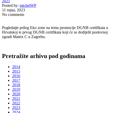
2021
Posted by:
michelWP
11 rujna, 2023
No comments
Pogledajte prilog Eko zone na temu promocije DGNB certifikata u
Hrvatskoj te prvog DGNB certifikata koji će se dodijelit poslovnoj
zgradi Matrix C u Zagrebu.
Pretražite arhivu pod godinama
2014
2015
2016
2017
2018
2019
2020
2021
2022
2023
2024