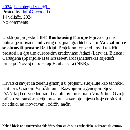
2024
,
Uncategorized @hr
Posted by:
infoGbccroatia
14 veljače, 2024
No comments
U sklopu projekta
LIFE Bauhausing Europe
koji za cilj ima
poticanje inovacija održivog dizajna i graditeljstva,
u Varaždinu će
se obnoviti prostor Beli kipi
. Projektom će se obnoviti različiti
prostori i u drugim europskim gradovima; Adazi (Latvija), Blanca i
Cartagena (Španjolska) te Erszébetváros (Mađarska) slijedeći
principe Novog europskog Bauhausa-a (NEB).
Hrvatski savjet za zelenu gradnju u projektu sudjeluje kao tehnički
partner s Gradom Varaždinom i Razvojnom agencijom Sjever –
DAN koji će zajedno raditi na obnovi prostora u Varaždinu. Ovo je
prilika za transformaciju prostora i stvaranje mjesta koje će služiti
zajednici na inovativan i održiv način.
Nekad bivše poljoprivredno skladište, obnovit će se u edukacijsko-rekreacijski centar.