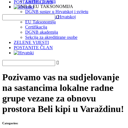
Završeni projekti
POSTANITE ČLAN
DGNB & EU TAKSONOMIJA
DGNB sustav u Hrvatskoj i svijetu
DGNB projekti u Hrvatskoj
EU Taksonomija
Certifikacija
DGNB akademija
Sekcija za akreditirane osobe
ZELENE VIJESTI
POSTANITE ČLAN
Pozivamo vas na sudjelovanje
na sastancima lokalne radne
grupe vezane za obnovu
prostora Beli kipi u Varaždinu!
Categories: