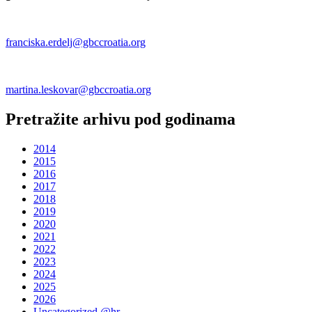
franciska.erdelj@gbccroatia.org
martina.leskovar@gbccroatia.org
Pretražite arhivu pod godinama
2014
2015
2016
2017
2018
2019
2020
2021
2022
2023
2024
2025
2026
Uncategorized @hr