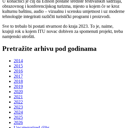
U konačnici je cilj da Edison postane središte festivalskih sadržaja,
obrazovnog i konferencijskog turizma, mjesto u kojem će se kroz
kulturnu baštinu, audio – vizualnu i scensku umjetnost i uz moderne
tehnologije integrirati različiti turistički programi i proizvodi.
Sve to trebalo bi postati stvarnost do kraja 2023. To je, naime,
krajnji rok u kojem ITU novac dobiven za spomenuti projekt, treba
namjenski utrošiti.
Pretražite arhivu pod godinama
2014
2015
2016
2017
2018
2019
2020
2021
2022
2023
2024
2025
2026
Uncategorized @hr