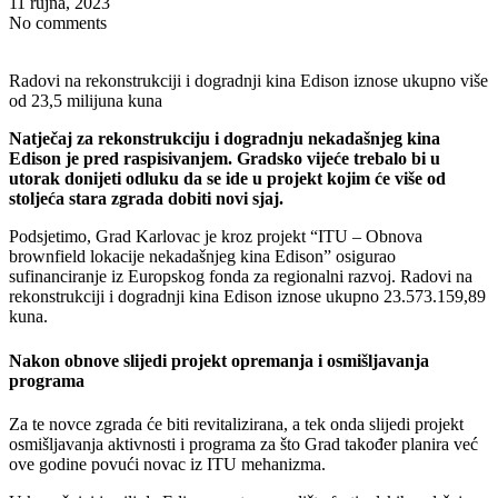
11 rujna, 2023
No comments
Radovi na rekonstrukciji i dogradnji kina Edison iznose ukupno više
od 23,5 milijuna kuna
Natječaj za rekonstrukciju i dogradnju nekadašnjeg kina
Edison je pred raspisivanjem. Gradsko vijeće trebalo bi u
utorak donijeti odluku da se ide u projekt kojim će više od
stoljeća stara zgrada dobiti novi sjaj.
Podsjetimo, Grad Karlovac je kroz projekt “ITU – Obnova
brownfield lokacije nekadašnjeg kina Edison” osigurao
sufinanciranje iz Europskog fonda za regionalni razvoj. Radovi na
rekonstrukciji i dogradnji kina Edison iznose ukupno 23.573.159,89
kuna.
Nakon obnove slijedi projekt opremanja i osmišljavanja
programa
Za te novce zgrada će biti revitalizirana, a tek onda slijedi projekt
osmišljavanja aktivnosti i programa za što Grad također planira već
ove godine povući novac iz ITU mehanizma.