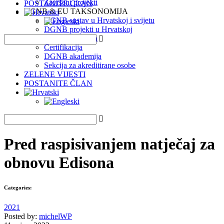
Završeni projekti
POSTANITE ČLAN
DGNB & EU TAKSONOMIJA
DGNB sustav u Hrvatskoj i svijetu
DGNB projekti u Hrvatskoj
EU Taksonomija
Certifikacija
DGNB akademija
Sekcija za akreditirane osobe
ZELENE VIJESTI
POSTANITE ČLAN
Pred raspisivanjem natječaj za
obnovu Edisona
Categories:
2021
Posted by:
michelWP