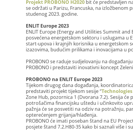
Projekt PROBONO H2020
bit će predstavljen n
se održati u Parizu, Francuska, na izložbenom p
studenog 2023. godine.
ENLIT Europe 2023
ENLIT Europe (Energy and Utilities Summit and Ex
posvećena energetskom sektoru i uslugama u Eur
start-upova i krajnjih korisnika u energetskom 
izazovima, budućim prilikama i inovacijama u po
PROBONO se raduje sudjelovanju na događanju už
PROBONO i predstaviti inovativni koncept Zeleni
PROBONO na ENLIT Europe 2023
Tijekom drugog dana događanja, koordinatori
predstaviti projekt tijekom sesije “
Technologies
Zone Hub, pozornica 1 (Dvorana 7.2). Sesija će 
potrošačima financijsku uštedu i učinkovito up
pažnja će se posvetiti na odziv na potražnju, p
opterećenjem grijanja/hlađenja.
PROBONO će imati poseban štand na EU Project Z
posjete štand 7.2.H80-35 kako bi saznali više i s