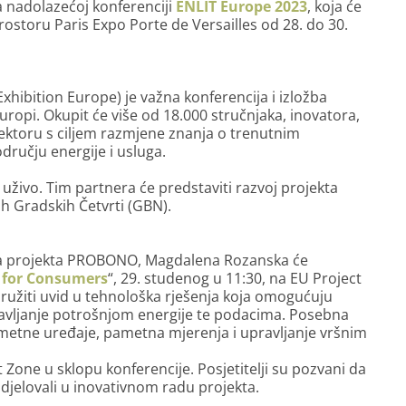
a nadolazećoj konferenciji
ENLIT Europe 2023
, koja će
rostoru Paris Expo Porte de Versailles od 28. do 30.
hibition Europe) je važna konferencija i izložba
opi. Okupit će više od 18.000 stručnjaka, inovatora,
sektoru s ciljem razmjene znanja o trenutnim
dručju energije i usluga.
ivo. Tim partnera će predstaviti razvoj projekta
h Gradskih Četvrti (GBN).
ca projekta PROBONO, Magdalena Rozanska će
 for Consumers
“, 29. studenog u 11:30, na EU Project
pružiti uvid u tehnološka rješenja koja omogućuju
ravljanje potrošnjom energije te podacima. Posebna
ametne uređaje, pametna mjerenja i upravljanje vršnim
one u sklopu konferencije. Posjetitelji su pozvani da
udjelovali u inovativnom radu projekta.