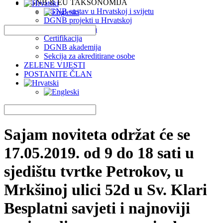
DGNB & EU TAKSONOMIJA
DGNB sustav u Hrvatskoj i svijetu
DGNB projekti u Hrvatskoj
EU Taksonomija
Certifikacija
DGNB akademija
Sekcija za akreditirane osobe
ZELENE VIJESTI
POSTANITE ČLAN
Sajam noviteta održat će se
17.05.2019. od 9 do 18 sati u
sjedištu tvrtke Petrokov, u
Mrkšinoj ulici 52d u Sv. Klari
Besplatni savjeti i najnoviji