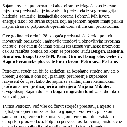
Sajam noviteta prepoznat je kako od strane izlagača kao izvrsno
mjesto za predstavljanje inovativnih proizvoda iz segmenta grijanja,
hlađenja, sanitarija, instalacijske opreme i obnovljivih izvora
energije tako i od strane kupaca koji na jednom mjestu imaju priliku
inspirirati se i u potpunosti opremiti dom vrhunskim proizvodima.
Ove godine rekordnih 28 izlagača predstavit će široku ponudu
inovativnih proizvoda i najnovije trendovi u obnovljivim izvorima
energije. Posjetitelji će imati priliku razgledati vrhunske proizvode
čak 33 različita brenda od kojih se posebno ističu
Bergen, Remeha,
Scarabeo, Irsap, Glass1989, Paini,
Grohe, Hansgrohe, Geberit,
Ragno keramičke pločice te kućni brend Petrokova Pe-Line.
Petrokovi stručnjaci bit će zaduženi za besplatne stručne savjete o
uređenju doma, a one koji planiraju preuređenje kupaonice
razveselit će vijest kako dio sajma sa sanitarijama i keramičkim
pločicama uređuje
dizajnerica interijera Mirjana Mikulec
.
Ovogodišnji Sajam donosi i
bogati nagradni fond
za sudionike u
zabavni igrama.
Tvrtka Petrokov već više od četvrt stoljeća predstavlja mjesto s
najboljom opremom za centralno grijanje i vodovod, plinskom i
sanitarnom opremom te klimatizacijom renomiranih hrvatskih i
europskih proizvođača. Potpuna posvećenost kupcima, pristupačne
cijene i samo najbolji proizvodi domaćih i stranih brendova