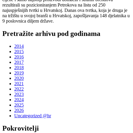
rezultirali su pozicioniranjem Petrokova na listu od 250
najuspješnijih tvrtki u Hrvatskoj. Danas ova tvrtka, koja je druga je
na tržištu u svojoj branši u Hrvatskoj, zapošljavanja 148 djelatnika u
9 poslovnica diljem države.
Pretražite arhivu pod godinama
2014
2015
2016
2017
2018
2019
2020
2021
2022
2023
2024
2025
2026
Uncategorized @hr
Pokrovitelji