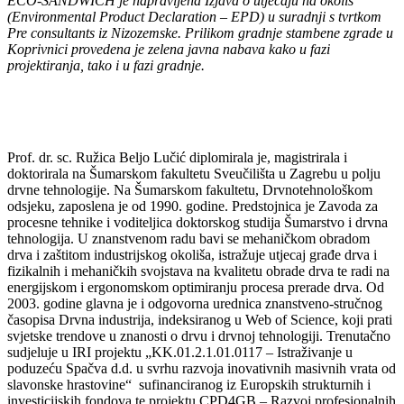
ECO-SANDWICH je napravljena Izjava o utjecaju na okoliš
(Environmental Product Declaration – EPD) u suradnji s tvrtkom
Pre consultants iz Nizozemske. Prilikom gradnje stambene zgrade u
Koprivnici provedena je zelena javna nabava kako u fazi
projektiranja, tako i u fazi gradnje.
Prof. dr. sc. Ružica Beljo Lučić diplomirala je, magistrirala i
doktorirala na Šumarskom fakultetu Sveučilišta u Zagrebu u polju
drvne tehnologije. Na Šumarskom fakultetu, Drvnotehnološkom
odsjeku, zaposlena je od 1990. godine. Predstojnica je Zavoda za
procesne tehnike i voditeljica doktorskog studija Šumarstvo i drvna
tehnologija. U znanstvenom radu bavi se mehaničkom obradom
drva i zaštitom industrijskog okoliša, istražuje utjecaj građe drva i
fizikalnih i mehaničkih svojstava na kvalitetu obrade drva te radi na
energijskom i ergonomskom optimiranju procesa prerade drva. Od
2003. godine glavna je i odgovorna urednica znanstveno-stručnog
časopisa Drvna industrija, indeksiranog u Web of Science, koji prati
svjetske trendove u znanosti o drvu i drvnoj tehnologiji. Trenutačno
sudjeluje u IRI projektu „KK.01.2.1.01.0117 – Istraživanje u
poduzeću Spačva d.d. u svrhu razvoja inovativnih masivnih vrata od
slavonske hrastovine“ sufinanciranog iz Europskih strukturnih i
investicijskih fondova te projektu CPD4GB – Razvoj profesionalnih