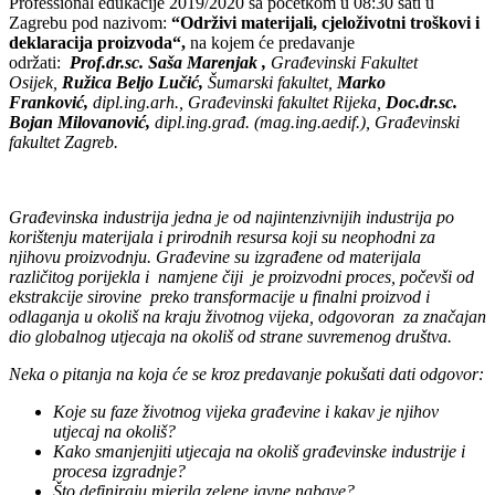
Professional edukacije 2019/2020 sa početkom u 08:30 sati u
Zagrebu pod nazivom:
“
Održivi materijali, cjeloživotni troškovi i
deklaracija proizvoda
“,
na kojem će predavanje
održati:
Prof.dr.sc. Saša Marenjak ,
Građevinski Fakultet
Osijek,
Ružica Beljo Lučić,
Šumarski fakultet,
Marko
Franković,
dipl.ing.arh., Građevinski fakultet Rijeka,
Doc.dr.sc.
Bojan Milovanović,
dipl.ing.građ. (mag.ing.aedif.),
Građevinski
fakultet Zagreb.
Građevinska industrija jedna je od najintenzivnijih industrija po
korištenju materijala i prirodnih resursa koji su neophodni za
njihovu proizvodnju. Građevine su izgrađene od materijala
različitog porijekla i namjene čiji je proizvodni proces, počevši od
ekstrakcije sirovine preko transformacije u finalni proizvod i
odlaganja u okoliš na kraju životnog vijeka, odgovoran za značajan
dio globalnog utjecaja na okoliš od strane suvremenog društva.
Neka o pitanja na koja će se kroz predavanje pokušati dati odgovor:
Koje su faze životnog vijeka građevine i kakav je njihov
utjecaj na okoliš?
Kako smanjenjiti utjecaja na okoliš građevinske industrije i
procesa izgradnje?
Što definiraju mjerila zelene javne nabave?