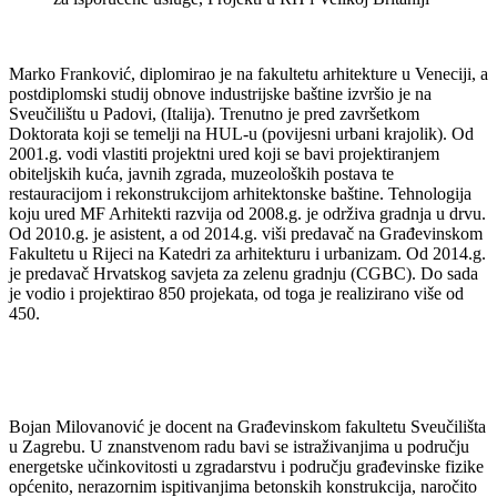
Marko Franković, diplomirao je na fakultetu arhitekture u Veneciji, a
postdiplomski studij obnove industrijske baštine izvršio je na
Sveučilištu u Padovi, (Italija). Trenutno je pred završetkom
Doktorata koji se temelji na HUL-u (povijesni urbani krajolik). Od
2001.g. vodi vlastiti projektni ured koji se bavi projektiranjem
obiteljskih kuća, javnih zgrada, muzeoloških postava te
restauracijom i rekonstrukcijom arhitektonske baštine. Tehnologija
koju ured MF Arhitekti razvija od 2008.g. je održiva gradnja u drvu.
Od 2010.g. je asistent, a od 2014.g. viši predavač na Građevinskom
Fakultetu u Rijeci na Katedri za arhitekturu i urbanizam. Od 2014.g.
je predavač Hrvatskog savjeta za zelenu gradnju (CGBC). Do sada
je vodio i projektirao 850 projekata, od toga je realizirano više od
450.
Bojan Milovanović je docent na Građevinskom fakultetu Sveučilišta
u Zagrebu. U znanstvenom radu bavi se istraživanjima u području
energetske učinkovitosti u zgradarstvu i području građevinske fizike
općenito, nerazornim ispitivanjima betonskih konstrukcija, naročito