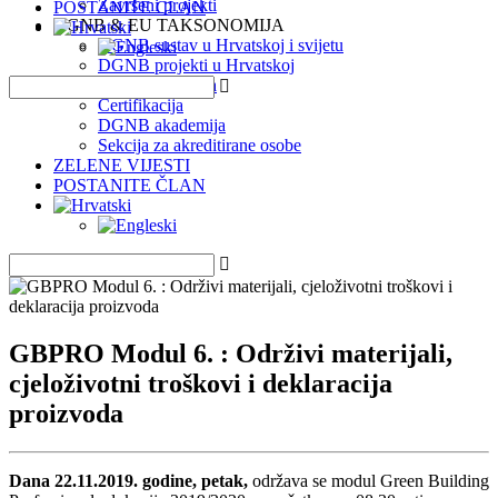
Završeni projekti
POSTANITE ČLAN
DGNB & EU TAKSONOMIJA
DGNB sustav u Hrvatskoj i svijetu
DGNB projekti u Hrvatskoj
EU Taksonomija
Certifikacija
DGNB akademija
Sekcija za akreditirane osobe
ZELENE VIJESTI
POSTANITE ČLAN
GBPRO Modul 6. : Održivi materijali,
cjeloživotni troškovi i deklaracija
proizvoda
Dana 22.11.2019. godine, petak,
održava se modul Green Building