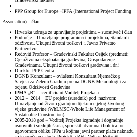
Građevinski fakultet
PPP Group for Europe –IPFA (International Project Funding
Association) – član
Hrvatska udruga za upravljanje projektima – suosnivač i član
Područje – Upravljanje programima i projektima, Standardi
održivosti, Ukupni životni troškovi i Javno Privatno
Partnerstvo
Redoviti Profesor – Građevinski Fakultet Osijek (predmeti:
Cjeloživotna eksploatacija građevina, Gospodarenje
Građevinama, Ukupni životni troškovi građevina i dr.)
Direktor PPP Centra
DGNB Konzultant – ovlašteni Konzultant Njemačkog
Savjeta za Zelenu Gradnju prema DGNB Metodologiji za
ocjenu Održivosti Građevina
IPMA „B“ – certificirani Voditelj Projekata
2012 – 2014 EU projekt (suradnik) pod nazivom:
Upravljanje održivom gradnjom tijekom cijelog životnog
vijeka građevine (WhLMSC-Whole Life Management of
Sustainable Construction).
2005-2018 god – Voditelj Projekta izgradnje i dogradnje
osnovnih i srednjih škola, sportskih dvorana i bolnica po
ugovornom obliku JPPa u kojima javni partner plaća naknadu
za isporučene usluge, Projekti u RH i Velikoj Britaniji