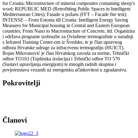
for Croatia; Microstructure of mineral composites containing sheep’s
wool; REPUBLIC MED (Retrofitting Public Spaces in Intelligent
Mediterranean Cities); Fasade u požaru (FFT – Facade fire test);
INTENSE – From Estonia till Croatia: Intelligent Energy Saving
Measures for Municipal housing in Central and Eastern European
countries; From Nano to Macrostructure of Concrete, itd. Organizira
i održava programe izobrazbe za Ovlaštene termografiste u suradnji
s Infrared Training Center-om iz Švedske, te je član upravnog
odbora Hrvatske udruge za infracrvenu termografiju (HUICT).
Bojan Milovanović je član Hrvatskog zavoda za norme, Tehnički
odbor TO163 (Toplinska izolacija) i Tehnički odbor TO 570
(Sustavi upravljanja energijom) te mnogih radnih skupina i
povjerenstava vezanih uz energetsku učinkovitost u zgradarstvu.
Pokrovitelji
Članovi