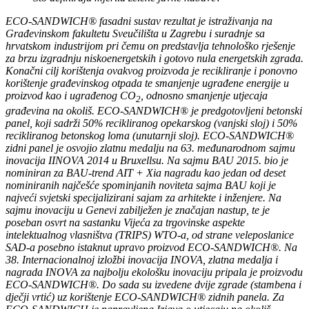
ECO-SANDWICH® fasadni sustav rezultat je istraživanja na
Građevinskom fakultetu Sveučilišta u Zagrebu i suradnje sa
hrvatskom industrijom pri čemu on predstavlja tehnološko rješenje
za brzu izgradnju niskoenergetskih i gotovo nula energetskih zgrada.
Konačni cilj korištenja ovakvog proizvoda je recikliranje i ponovno
korištenje građevinskog otpada te smanjenje ugrađene energije u
proizvod kao i ugrađenog CO
, odnosno smanjenje utjecaja
2
građevina na okoliš. ECO-SANDWICH® je predgotovljeni betonski
panel, koji sadrži 50% recikliranog opekarskog (vanjski sloj) i 50%
recikliranog betonskog loma (unutarnji sloj). ECO-SANDWICH®
zidni panel je osvojio zlatnu medalju na 63. međunarodnom sajmu
inovacija IINOVA 2014 u Bruxellsu. Na sajmu BAU 2015. bio je
nominiran za BAU-trend AIT + Xia nagradu kao jedan od deset
nominiranih najčešće spominjanih noviteta sajma BAU koji je
najveći svjetski specijalizirani sajam za arhitekte i inženjere. Na
sajmu inovaciju u Genevi zabilježen je značajan nastup, te je
poseban osvrt na sastanku Vijeća za trgovinske aspekte
intelektualnog vlasništva (TRIPS) WTO-a, od strane veleposlanice
SAD-a posebno istaknut upravo proizvod ECO-SANDWICH®. Na
38. Internacionalnoj izložbi inovacija INOVA, zlatna medalja i
nagrada INOVA za najbolju ekološku inovaciju pripala je proizvodu
ECO-SANDWICH®. Do sada su izvedene dvije zgrade (stambena i
dječji vrtić) uz korištenje ECO-SANDWICH® zidnih panela. Za