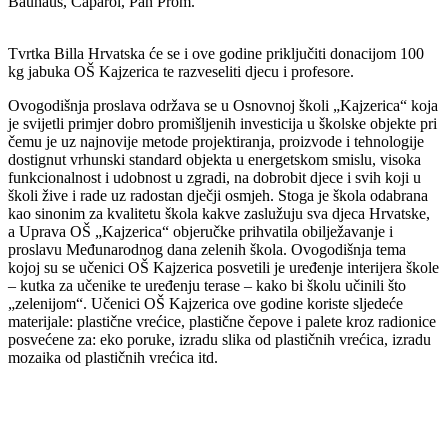
Bauhaus, Caparol, Pan Prom.
Tvrtka Billa Hrvatska će se i ove godine priključiti donacijom 100
kg jabuka OŠ Kajzerica te razveseliti djecu i profesore.
Ovogodišnja proslava održava se u Osnovnoj školi „Kajzerica“ koja
je svijetli primjer dobro promišljenih investicija u školske objekte pri
čemu je uz najnovije metode projektiranja, proizvode i tehnologije
dostignut vrhunski standard objekta u energetskom smislu, visoka
funkcionalnost i udobnost u zgradi, na dobrobit djece i svih koji u
školi žive i rade uz radostan dječji osmjeh. Stoga je škola odabrana
kao sinonim za kvalitetu škola kakve zaslužuju sva djeca Hrvatske,
a Uprava OŠ „Kajzerica“ objeručke prihvatila obilježavanje i
proslavu Međunarodnog dana zelenih škola. Ovogodišnja tema
kojoj su se učenici OŠ Kajzerica posvetili je uređenje interijera škole
– kutka za učenike te uređenju terase – kako bi školu učinili što
„zelenijom“. Učenici OŠ Kajzerica ove godine koriste sljedeće
materijale: plastične vrećice, plastične čepove i palete kroz radionice
posvećene za: eko poruke, izradu slika od plastičnih vrećica, izradu
mozaika od plastičnih vrećica itd.