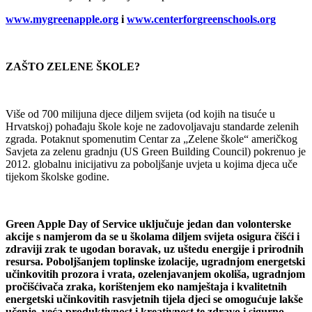
www.mygreenapple.org
i
www.centerforgreenschools.org
ZAŠTO ZELENE ŠKOLE?
Više od 700 milijuna djece diljem svijeta (od kojih na tisuće u
Hrvatskoj) pohađaju škole koje ne zadovoljavaju standarde zelenih
zgrada. Potaknut spomenutim Centar za „Zelene škole“ američkog
Savjeta za zelenu gradnju (US Green Building Council) pokrenuo je
2012. globalnu inicijativu za poboljšanje uvjeta u kojima djeca uče
tijekom školske godine.
Green Apple Day of Service uključuje jedan dan volonterske
akcije s namjerom da se u školama diljem svijeta osigura čišći i
zdraviji zrak te ugodan boravak, uz uštedu energije i prirodnih
resursa. Poboljšanjem toplinske izolacije, ugradnjom energetski
učinkovitih prozora i vrata, ozelenjavanjem okoliša, ugradnjom
pročišćivača zraka, korištenjem eko namještaja i kvalitetnih
energetski učinkovitih rasvjetnih tijela djeci se omogućuje lakše
učenje, veća produktivnost i kreativnost te zdravo i sigurno