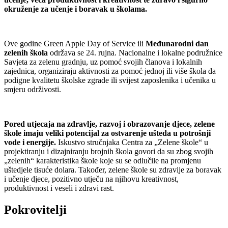
okruženje za učenje i boravak u školama.
Ove godine Green Apple Day of Service ili
Međunarodni dan
zelenih škola
održava se 24. rujna. Nacionalne i lokalne podružnice
Savjeta za zelenu gradnju, uz pomoć svojih članova i lokalnih
zajednica, organiziraju aktivnosti za pomoć jednoj ili više škola da
podigne kvalitetu školske zgrade ili svijest zaposlenika i učenika u
smjeru održivosti.
Pored utjecaja na zdravlje, razvoj i obrazovanje djece, zelene
škole imaju veliki potencijal za ostvarenje ušteda u potrošnji
vode i energije.
Iskustvo stručnjaka Centra za „Zelene škole“ u
projektiranju i dizajniranju brojnih škola govori da su zbog svojih
„zelenih“ karakteristika škole koje su se odlučile na promjenu
uštedjele tisuće dolara. Također, zelene škole su zdravije za boravak
i učenje djece, pozitivno utječu na njihovu kreativnost,
produktivnost i veseli i zdravi rast.
Pokrovitelji