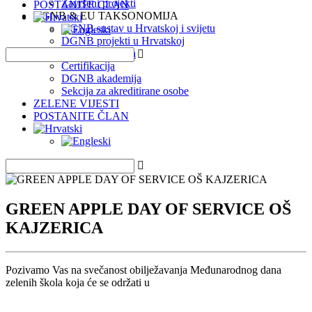
Završeni projekti
POSTANITE ČLAN
DGNB & EU TAKSONOMIJA
DGNB sustav u Hrvatskoj i svijetu
DGNB projekti u Hrvatskoj
EU Taksonomija
Certifikacija
DGNB akademija
Sekcija za akreditirane osobe
ZELENE VIJESTI
POSTANITE ČLAN
GREEN APPLE DAY OF SERVICE OŠ
KAJZERICA
Pozivamo Vas na svečanost obilježavanja Međunarodnog dana
zelenih škola koja će se održati u