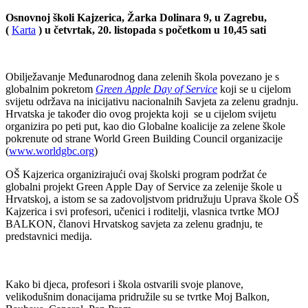
Osnovnoj školi Kajzerica, Žarka Dolinara 9, u Zagrebu,
(
Karta
) u četvrtak, 20. listopada s početkom u 10,45 sati
Obilježavanje Međunarodnog dana zelenih škola povezano je s
globalnim pokretom
Green Apple Day of Service
koji se u cijelom
svijetu održava na inicijativu nacionalnih Savjeta za zelenu gradnju.
Hrvatska je također dio ovog projekta koji se u cijelom svijetu
organizira po peti put, kao dio Globalne koalicije za zelene škole
pokrenute od strane World Green Building Council organizacije
(
www.worldgbc.org
)
OŠ Kajzerica organizirajući ovaj školski program podržat će
globalni projekt Green Apple Day of Service za zelenije škole u
Hrvatskoj, a istom se sa zadovoljstvom pridružuju Uprava škole OŠ
Kajzerica i svi profesori, učenici i roditelji, vlasnica tvrtke MOJ
BALKON, članovi Hrvatskog savjeta za zelenu gradnju, te
predstavnici medija.
Kako bi djeca, profesori i škola ostvarili svoje planove,
velikodušnim donacijama pridružile su se tvrtke Moj Balkon,