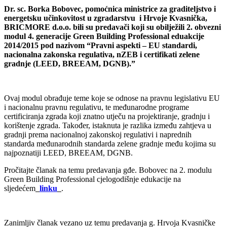
Dr. sc. Borka Bobovec, pomoćnica ministrice za graditeljstvo i
energetsku učinkovitost u zgradarstvu i Hrvoje Kvasnička,
BRICMORE d.o.o. bili su predavači koji su obilježili 2. obvezni
modul 4. generacije Green Building Professional eduakcije
2014/2015 pod nazivom “Pravni aspekti – EU standardi,
nacionalna zakonska regulativa, nZEB i certifikati zelene
gradnje (LEED, BREEAM, DGNB).”
Ovaj modul obrađuje teme koje se odnose na pravnu legislativu EU
i nacionalnu pravnu regulativu, te međunarodne programe
certificiranja zgrada koji znatno utječu na projektiranje, gradnju i
korištenje zgrada. Također, istaknuta je razlika između zahtjeva u
gradnji prema nacionalnoj zakonskoj regulativi i naprednih
standarda međunarodnih standarda zelene gradnje među kojima su
najpoznatiji LEED, BREEAM, DGNB.
Pročitajte članak na temu predavanja gđe. Bobovec na 2. modulu
Green Building Professional cjelogodišnje edukacije na
sljedećem
linku
.
Zanimljiv članak vezano uz temu predavanja g. Hrvoja Kvasničke