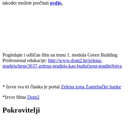
također možete pročitati
ovdje
.
Pogledajte i odličan film na temu 1. modula Green Building
Professional edukacije:
http://www.dom2.hr/zelena-
gradnja/item/3637-zelena-gradnja-kao-budućnost-graditeljstva
* Izvor sva tri članka je portal
Zelena zona Zagrebačke banke
*Izvor filma
Dom2
Pokrovitelji