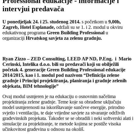
Professional edukacije - informacije i
intervjui predavača
U ponedjeljak 24. i 25. studenog 2014.
s početkom u
9,00h,
Zagreb, Hotel Esplanade,
održali su se 1. i 2. modul u okviru
edukativnog programa
Green Building Professional
u
organizaciji
Hrvatskog savjeta za zelenu gradnju.
Ryan Zizzo – ZED Consulting, LEED AP ND, P.Eng. i Mario
Cerinski, Intelika d.o.o. bili su predavači koji su obilježili
početak 4. generacije Green Building Professional edukacije
2014/2015, kao i 1. modul pod nazivom “Definicija zelene
gradnje i Principi projektiranja, planiranja i gradnje zelenih
objekata, BIM tehnologije”
Ovaj modul usmjeren je na edukaciju o osnovnim načelima
projektiranja zelene gradnje. Teme koje su obrađene uključuju
model usmjerenosti na iskorištavanje sunčeve energije, prirodno
svjetlo i ventilaciju, te daje vrijedne savjete za stvaranje održivih
građevinskih projekata. Također se se obradili i neki softverski alati i
simulacije za projektiranje, te metode kojima se postiže visoka
učinkovitost građevina u odnosu na okoliš.