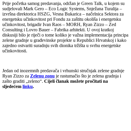
Prije početka samog predavanja, održan je Green Talk, u kojem su
sudjelovali Mark Gero – Eco Logic Systems, Snježana Turalija –
izvršna direktorica HSZG, Vesna Bukarica – načelnica Sektora za
energetsku učinkovitost pri Fondu za zaštitu okoliša i energetsku
učinkovitost, brigadir Ivan Raos – MORH, Ryan Zizzo – Zed
Consulting i Lovro Bauer – Fabrika arhitekti. U ovoj kratkoj
diskusiji bilo je riječi o tome koliko je važna implementacija principa
zelene gradnje u građevinske projekte u Republici Hrvatskoj i kako
zajedno ostvariti suradnju svih dionika tržišta u svrhu energetske
učinkovitosti.
Jedan od inozemnih predavača i vrhunski stručnjak zelene gradnje
Ryan Zizzo za
Zelenu zonu
je rastumačio što je zelena gradnja i
zašto graditi „zeleno“.
Cijeli članak možete pročitati na
sljedećem
linku
.