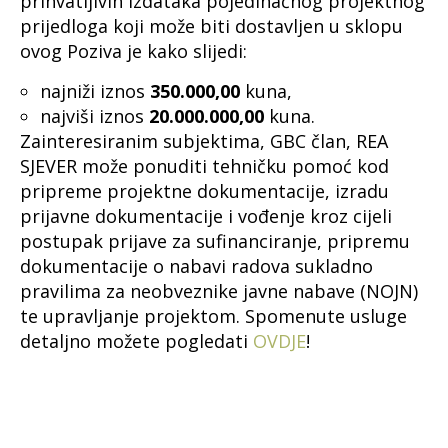
prihvatljivih izdataka pojedinačnog projektnog
prijedloga koji može biti dostavljen u sklopu
ovog Poziva je kako slijedi:
najniži iznos
350.000,00
kuna,
najviši iznos
20.000.000,00
kuna.
Zainteresiranim subjektima, GBC član, REA
SJEVER može ponuditi tehničku pomoć kod
pripreme projektne dokumentacije, izradu
prijavne dokumentacije i vođenje kroz cijeli
postupak prijave za sufinanciranje, pripremu
dokumentacije o nabavi radova sukladno
pravilima za neobveznike javne nabave (NOJN)
te upravljanje projektom. Spomenute usluge
detaljno možete pogledati
OVDJE
!