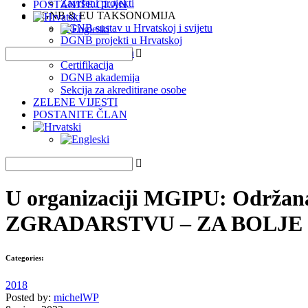
Završeni projekti
POSTANITE ČLAN
DGNB & EU TAKSONOMIJA
DGNB sustav u Hrvatskoj i svijetu
DGNB projekti u Hrvatskoj
EU Taksonomija
Certifikacija
DGNB akademija
Sekcija za akreditirane osobe
ZELENE VIJESTI
POSTANITE ČLAN
U organizaciji MGIPU: Održ
ZGRADARSTVU – ZA BOLJE
Categories:
2018
Posted by:
michelWP