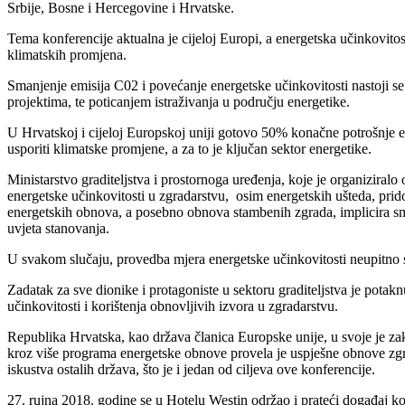
Srbije, Bosne i Hercegovine i Hrvatske.
Tema konferencije aktualna je cijeloj Europi, a energetska učinkovitost
klimatskih promjena.
Smanjenje emisija C02 i povećanje energetske učinkovitosti nastoji
projektima, te poticanjem istraživanja u području energetike.
U Hrvatskoj i cijeloj Europskoj uniji gotovo 50% konačne potrošnje ene
usporiti klimatske promjene, a za to je ključan sektor energetike.
Ministarstvo graditeljstva i prostornoga uređenja, koje je organiziral
energetske učinkovitosti u zgradarstvu, osim energetskih ušteda, pri
energetskih obnova, a posebno obnova stambenih zgrada, implicira sma
uvjeta stanovanja.
U svakom slučaju, provedba mjera energetske učinkovitosti neupitno s
Zadatak za sve dionike i protagoniste u sektoru graditeljstva je potakn
učinkovitosti i korištenja obnovljivih izvora u zgradarstvu.
Republika Hrvatska, kao država članica Europske unije, u svoje je za
kroz više programa energetske obnove provela je uspješne obnove zgrada,
iskustva ostalih država, što je i jedan od ciljeva ove konferencije.
27. rujna 2018. godine se u Hotelu Westin održao i prateći događaj ko