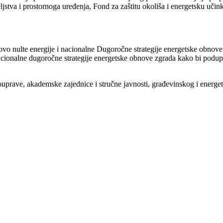
eljstva i prostornoga uređenja, Fond za zaštitu okoliša i energetsku uči
vo nulte energije i nacionalne Dugoročne strategije energetske obnove
cionalne dugoročne strategije energetske obnove zgrada kako bi podupr
uprave, akademske zajednice i stručne javnosti, građevinskog i energetsk