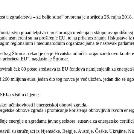
 zgradarstvu – za bolje sutra” otvorena je u srijedu 26. rujna 2018. g
 Ministarstvo graaditeljstva i prostornoga uređenja u sklopu ovogodišn
anja usmjereni su na proširenje EU, te na prijenos znanja i iskustava i
 drugim regionalnim i međunarodnim organizacijama te nastavak parlamen
redrag Štromar rekao je da je Hrvatska odlučila organizirati ovu konfer
h prioriteta EU”, naglasio je Štromar.
zervirali čak 80 posto sredstava iz EU fondova namijenjenih za energet
260 milijuna eura, jedan dio tog novca je već uložen, jedan dio se ugov
EI-a s istim ciljem :
koj učinkovitosti i energetskoj obnovi zgrada,
nergetske obnove zgrada i promicanje korištenja obnovljivih izvora energ
ošnje energije u zgradama javnog sektora, sustava za energetsko certifici
stavili su stručnjaci iz Njemačke, Belgije, Austrije, Češke, Ukrajine, 