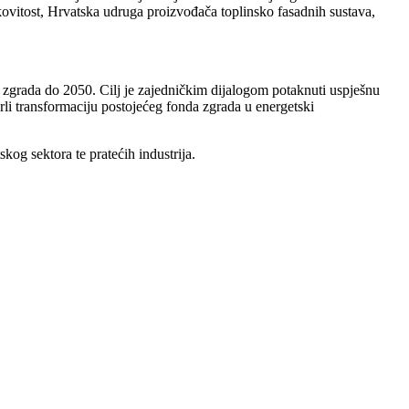
nkovitost, Hrvatska udruga proizvođača toplinsko fasadnih sustava,
 zgrada do 2050. Cilj je zajedničkim dijalogom potaknuti uspješnu
li transformaciju postojećeg fonda zgrada u energetski
og sektora te pratećih industrija.