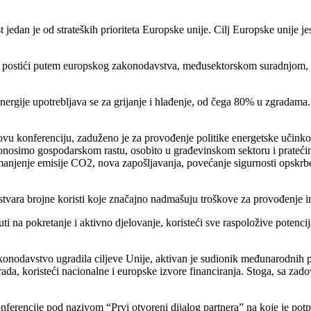
 jedan je od strateških prioriteta Europske unije. Cilj Europske unije j
 se postići putem europskog zakonodavstva, međusektorskom suradnjom,
rgije upotrebljava se za grijanje i hlađenje, od čega 80% u zgradama. Eu
o ovu konferenciju, zaduženo je za provođenje politike energetske učinko
donosimo gospodarskom rastu, osobito u građevinskom sektoru i prateći
njenje emisije CO2, nova zapošljavanja, povećanje sigurnosti opskrbe 
tvara brojne koristi koje značajno nadmašuju troškove za provođenje in
uti na pokretanje i aktivno djelovanje, koristeći sve raspoložive potenc
konodavstvo ugradila ciljeve Unije, aktivan je sudionik međunarodnih pr
 koristeći nacionalne i europske izvore financiranja. Stoga, sa zadovolj
nferencije pod nazivom “Prvi otvoreni dijalog partnera” na koje je potp