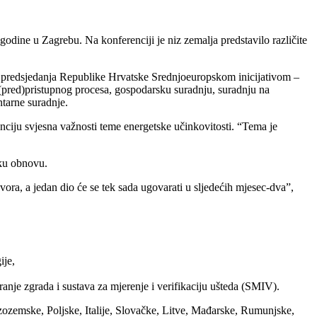
odine u Zagrebu. Na konferenciji je niz zemalja predstavilo različite
jeg predsjedanja Republike Hrvatske Srednjoeuropskom inicijativom –
z (pred)pristupnog procesa, gospodarsku suradnju, suradnju na
tarne suradnje.
enciju svjesna važnosti teme energetske učinkovitosti. “Tema je
sku obnovu.
ora, a jedan dio će se tek sada ugovarati u sljedećih mjesec-dva”,
ije,
ranje zgrada i sustava za mjerenje i verifikaciju ušteda (SMIV).
Nizozemske, Poljske, Italije, Slovačke, Litve, Mađarske, Rumunjske,