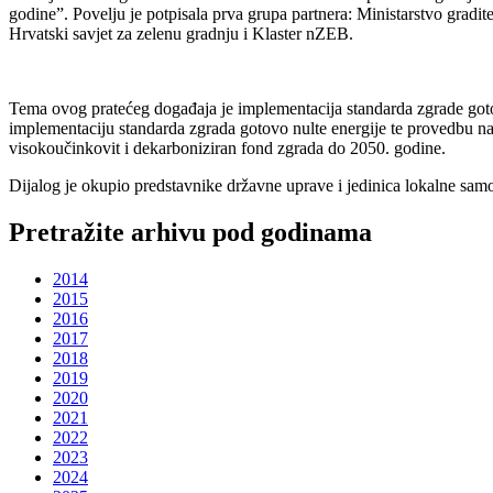
godine”. Povelju je potpisala prva grupa partnera: Ministarstvo gradit
Hrvatski savjet za zelenu gradnju i Klaster nZEB.
Tema ovog pratećeg događaja je implementacija standarda zgrade goto
implementaciju standarda zgrada gotovo nulte energije te provedbu na
visokoučinkovit i dekarboniziran fond zgrada do 2050. godine.
Dijalog je okupio predstavnike državne uprave i jedinica lokalne samo
Pretražite arhivu pod godinama
2014
2015
2016
2017
2018
2019
2020
2021
2022
2023
2024