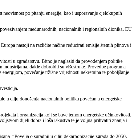
est neovisnost po pitanju energije, kao i usporavanje cjelokupnih
 povezivanjem međunarodnih, nacionalnih i regionalnih dionika, EU
ropa nastoji na različite načine reducirati emisije štetnih plinova i
vitosti u zgradarstvu. Bitno je naglasiti da provođenjem politike
m industrijama, dakle dobrobiti su višestruke. Provedbe programa
energijom, povećanje tržišne vrijednosti nekretnina te poboljšanje
vesticija.
ijale u cilju donošenja nacionalnih politika povećanja energetske
ojekata i organizacija koji se bave temom energetske učinkovitosti,
stvom dijeli dobra i loša iskustva te je voljna prihvatiti znanja i
isana “Povelja o suradnji u cilju dekarbonizacije zgrada do 2050.