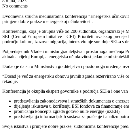
8 rujna, 2023
No comments
Dvodnevna stručna međunarodna konferencija “Energetska učinkovitost u
primjere dobre prakse u energetskoj učinkovitosti.
Konferenciju, koja je okupila više od 200 sudionika, organiziralo je
SEI (Central European Initiative – CEI). Prioriteti hrvatskog predsjed
području kulture, izazove migracija, intenziviranje suradnje SEI-a s
Potpredsjednik Vlade i ministar graditeljstva i prostornoga uređenja P
aktualna cijeloj Europi, a energetska učinkovitost jedan je od strateški
Dodao je da su u Ministarstvu graditeljstva i prostornoga uređenja re
“Dosad je već za energetsku obnovu javnih zgrada rezervirano više od 
rekao je.
Konferencija je okuplla ekspert govornike s područja SEI-a i one van S
predstavljanja zakonodavstva i strateških dokumenata o energets
dijeljenja iskustava u korištenju ESI fondova za financiranje e
promicanja koncepta zgrada gotovo nulte energije (nZEB),
predstavljanja informacijskih sustava za praćenje i analizu potr
Svoja iskustva i primjere dobre prakse, sudionicima konferencije pred