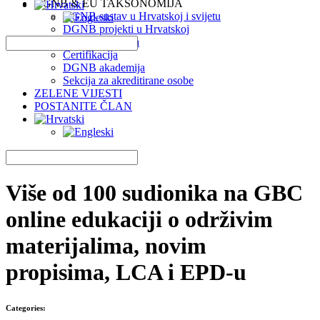
DGNB & EU TAKSONOMIJA
DGNB sustav u Hrvatskoj i svijetu
DGNB projekti u Hrvatskoj
EU Taksonomija
Certifikacija
DGNB akademija
Sekcija za akreditirane osobe
ZELENE VIJESTI
POSTANITE ČLAN
Više od 100 sudionika na GBC
online edukaciji o održivim
materijalima, novim
propisima, LCA i EPD-u
Categories: