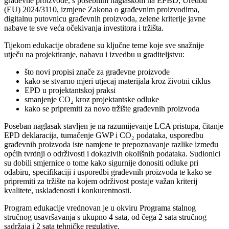
građevne proizvode, s posebnim naglaskom na EPBD, Uredbu
(EU) 2024/3110, izmjene Zakona o građevnim proizvodima,
digitalnu putovnicu građevnih proizvoda, zelene kriterije javne
nabave te sve veća očekivanja investitora i tržišta.
Tijekom edukacije obrađene su ključne teme koje sve snažnije
utječu na projektiranje, nabavu i izvedbu u graditeljstvu:
što novi propisi znače za građevne proizvode
kako se stvarno mjeri utjecaj materijala kroz životni ciklus
EPD u projektantskoj praksi
smanjenje CO₂ kroz projektantske odluke
kako se pripremiti za novo tržište građevnih proizvoda
Poseban naglasak stavljen je na razumijevanje LCA pristupa, čitanje
EPD deklaracija, tumačenje GWP i CO₂ podataka, usporedbu
građevnih proizvoda iste namjene te prepoznavanje razlike između
općih tvrdnji o održivosti i dokazivih okolišnih podataka. Sudionici
su dobili smjernice o tome kako sigurnije donositi odluke pri
odabiru, specifikaciji i usporedbi građevnih proizvoda te kako se
pripremiti za tržište na kojem održivost postaje važan kriterij
kvalitete, usklađenosti i konkurentnosti.
Program edukacije vrednovan je u okviru Programa stalnog
stručnog usavršavanja s ukupno 4 sata, od čega 2 sata stručnog
sadržaja i 2 sata tehničke regulative.