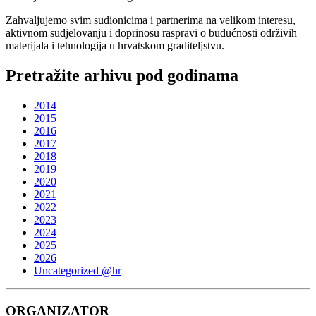
Zahvaljujemo svim sudionicima i partnerima na velikom interesu,
aktivnom sudjelovanju i doprinosu raspravi o budućnosti održivih
materijala i tehnologija u hrvatskom graditeljstvu.
Pretražite arhivu pod godinama
2014
2015
2016
2017
2018
2019
2020
2021
2022
2023
2024
2025
2026
Uncategorized @hr
ORGANIZATOR