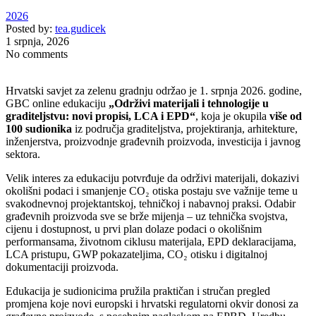
2026
Posted by:
tea.gudicek
1 srpnja, 2026
No comments
Hrvatski savjet za zelenu gradnju održao je 1. srpnja 2026. godine,
GBC online edukaciju
„Održivi materijali i tehnologije u
graditeljstvu: novi propisi, LCA i EPD“
, koja je okupila
više od
100 sudionika
iz područja graditeljstva, projektiranja, arhitekture,
inženjerstva, proizvodnje građevnih proizvoda, investicija i javnog
sektora.
Velik interes za edukaciju potvrđuje da održivi materijali, dokazivi
okolišni podaci i smanjenje CO₂ otiska postaju sve važnije teme u
svakodnevnoj projektantskoj, tehničkoj i nabavnoj praksi. Odabir
građevnih proizvoda sve se brže mijenja – uz tehnička svojstva,
cijenu i dostupnost, u prvi plan dolaze podaci o okolišnim
performansama, životnom ciklusu materijala, EPD deklaracijama,
LCA pristupu, GWP pokazateljima, CO₂ otisku i digitalnoj
dokumentaciji proizvoda.
Edukacija je sudionicima pružila praktičan i stručan pregled
promjena koje novi europski i hrvatski regulatorni okvir donosi za