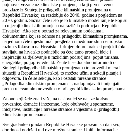
pojmove vezane uz klimatske promjene, a koji prvenstveno
proizlaze iz Strategije prilagodbe klimatskim promjenama u
Republici Hrvatskoj za razdoblje do 2040. godine s pogledom na
2070. godinu. Saznat ćete i što je to klimatsko modeliranje te koji su
to utjecaji klimatskih promjena na različita područja u Republici
Hrvatskoj. Ako ste u potrazi za relevantnim podacima i
dokumentima koji se odnose na prilagodbu klimatskim promjenama,
na jednom ćete mjestu moći pregledati i međunarodnu i europsku
razinu s fokusom na Hrvatsku. Primjeri dobre prakse i projekti fokus
stavljaju na hrvatsko podneblje pa ćete tamo pronaći ideje i
inspiraciju za djelovanje u različitim područjima, poput turizma,
energetike, poljoprivrede itd. Želite li se dodatno informirati o
Strategiji prilagodbe klimatskim promjenama te provedbi mjera i
situaciji u Republici Hrvatskoj, to možete učini u sekciji pitanja i
odgovora. Ta će se sekcija, kao i ostatak mrežne stranice
„Prilagodba klimatskim promjenama“, nadopunjavati i mijenjati
prema relevantnim novostima o prilagodbi klimatskim promjenama.
Za one koji žele znati više, na naslovnici se nalaze korisne
poveznice, domaće i inozemne, koje obuhvaćaju sporazume,
inicijative, institucije i mrežne stranice s vijestima o (prilagodbi)
klimatskim promjenama.
Sve građanke i građani Republike Hrvatske pozvani su dati svoj
doprinos i podržati rad ove mrežne stranice. Upiti i informacije