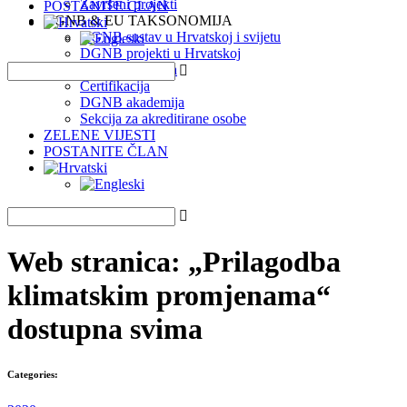
Završeni projekti
POSTANITE ČLAN
DGNB & EU TAKSONOMIJA
DGNB sustav u Hrvatskoj i svijetu
DGNB projekti u Hrvatskoj
EU Taksonomija
Certifikacija
DGNB akademija
Sekcija za akreditirane osobe
ZELENE VIJESTI
POSTANITE ČLAN
Web stranica: „Prilagodba
klimatskim promjenama“
dostupna svima
Categories: