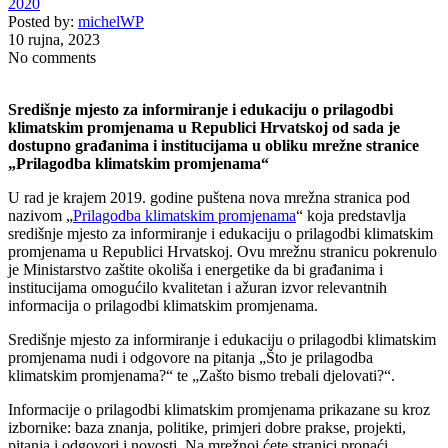
2020
Posted by:
michelWP
10 rujna, 2023
No comments
Središnje mjesto za informiranje i edukaciju o prilagodbi
klimatskim promjenama u Republici Hrvatskoj od sada je
dostupno građanima i institucijama u obliku mrežne stranice
„Prilagodba klimatskim promjenama“
U rad je krajem 2019. godine puštena nova mrežna stranica pod
nazivom „
Prilagodba klimatskim promjenama
“ koja predstavlja
središnje mjesto za informiranje i edukaciju o prilagodbi klimatskim
promjenama u Republici Hrvatskoj. Ovu mrežnu stranicu pokrenulo
je Ministarstvo zaštite okoliša i energetike da bi građanima i
institucijama omogućilo kvalitetan i ažuran izvor relevantnih
informacija o prilagodbi klimatskim promjenama.
Središnje mjesto za informiranje i edukaciju o prilagodbi klimatskim
promjenama nudi i odgovore na pitanja „Što je prilagodba
klimatskim promjenama?“ te „Zašto bismo trebali djelovati?“.
Informacije o prilagodbi klimatskim promjenama prikazane su kroz
izbornike: baza znanja, politike, primjeri dobre prakse, projekti,
pitanja i odgovori i novosti. Na mrežnoj ćete stranici pronaći