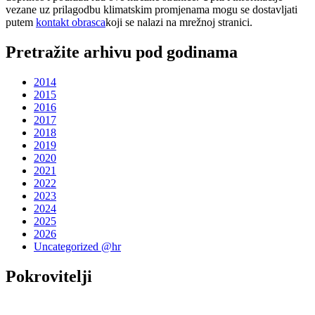
vezane uz prilagodbu klimatskim promjenama mogu se dostavljati
putem
kontakt obrasca
koji se nalazi na mrežnoj stranici.
Pretražite arhivu pod godinama
2014
2015
2016
2017
2018
2019
2020
2021
2022
2023
2024
2025
2026
Uncategorized @hr
Pokrovitelji