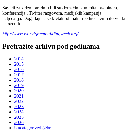
Savjeti za zelenu gradnju bili su domaćini summita i webinara,
konferencija i Twitter razgovora, medijskih kampanja,
natjecanja. Događaji su se kretali od malih i jednostavnih do velikih
i složenih.
http://www.worldgreenbuildingweek.org/
Pretražite arhivu pod godinama
2014
2015
2016
2017
2018
2019
2020
2021
2022
2023
2024
2025
2026
Uncategorized @hr