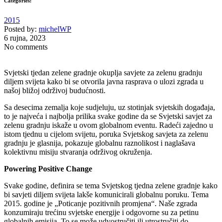
Categories:
2015
Posted by:
michelWP
6 rujna, 2023
No comments
Svjetski tjedan zelene gradnje okuplja savjete za zelenu gradnju
diljem svijeta kako bi se otvorila javna rasprava o ulozi zgrada u
našoj bližoj održivoj budućnosti.
Sa desecima zemalja koje sudjeluju, uz stotinjak svjetskih događaja,
to je najveća i najbolja prilika svake godine da se Svjetski savjet za
zelenu gradnju iskaže u ovom globalnom eventu. Radeći zajedno u
istom tjednu u cijelom svijetu, poruka Svjetskog savjeta za zelenu
gradnju je glasnija, pokazuje globalnu raznolikost i naglašava
kolektivnu misiju stvaranja održivog okruženja.
Powering Positive Change
Svake godine, definira se tema Svjetskog tjedna zelene gradnje kako
bi savjeti diljem svijeta lakše komunicirali globalnu poruku. Tema
2015. godine je „Poticanje pozitivnih promjena“. Naše zgrada
konzumiraju trećinu svjetske energije i odgovorne su za petinu
globalnih emisija. To se može udvostručiti ili utrostručiti do