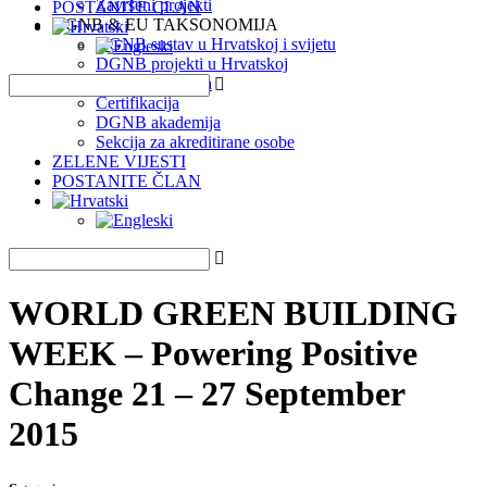
Završeni projekti
POSTANITE ČLAN
DGNB & EU TAKSONOMIJA
DGNB sustav u Hrvatskoj i svijetu
DGNB projekti u Hrvatskoj
EU Taksonomija
Certifikacija
DGNB akademija
Sekcija za akreditirane osobe
ZELENE VIJESTI
POSTANITE ČLAN
WORLD GREEN BUILDING
WEEK – Powering Positive
Change 21 – 27 September
2015