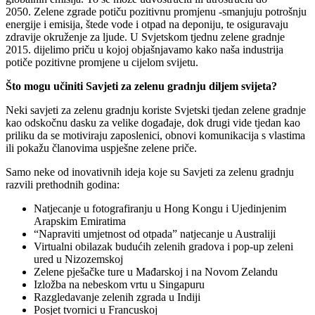
2050. Zelene zgrade potiču pozitivnu promjenu -smanjuju potrošnju
energije i emisija, štede vode i otpad na deponiju, te osiguravaju
zdravije okruženje za ljude. U Svjetskom tjednu zelene gradnje
2015. dijelimo priču u kojoj objašnjavamo kako naša industrija
potiče pozitivne promjene u cijelom svijetu.
Što mogu učiniti Savjeti za zelenu gradnju diljem svijeta?
Neki savjeti za zelenu gradnju koriste Svjetski tjedan zelene gradnje
kao odskočnu dasku za velike događaje, dok drugi vide tjedan kao
priliku da se motiviraju zaposlenici, obnovi komunikacija s vlastima
ili pokažu članovima uspješne zelene priče.
Samo neke od inovativnih ideja koje su Savjeti za zelenu gradnju
razvili prethodnih godina:
Natjecanje u fotografiranju u Hong Kongu i Ujedinjenim
Arapskim Emiratima
“Napraviti umjetnost od otpada” natjecanje u Australiji
Virtualni obilazak budućih zelenih gradova i pop-up zeleni
ured u Nizozemskoj
Zelene pješačke ture u Mađarskoj i na Novom Zelandu
Izložba na nebeskom vrtu u Singapuru
Razgledavanje zelenih zgrada u Indiji
Posjet tvornici u Francuskoj