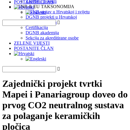
Završeni projekti
POSTANITE ČLAN
DGNB & EU TAKSONOMIJA
DGNB sustav u Hrvatskoj i svijetu
DGNB projekti u Hrvatskoj
EU Taksonomija
Certifikacija
DGNB akademija
Sekcija za akreditirane osobe
ZELENE VIJESTI
POSTANITE ČLAN
Zajednički projekt tvrtki
Mapei i Panariagroup doveo do
prvog CO2 neutralnog sustava
za polaganje keramičkih
pločica