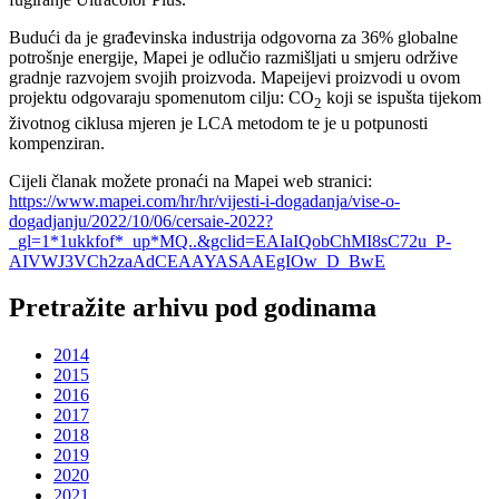
Budući da je građevinska industrija odgovorna za 36% globalne
potrošnje energije, Mapei je odlučio razmišljati u smjeru održive
gradnje razvojem svojih proizvoda. Mapeijevi proizvodi u ovom
projektu odgovaraju spomenutom cilju: CO
koji se ispušta tijekom
2
životnog ciklusa mjeren je LCA metodom te je u potpunosti
kompenziran.
Cijeli članak možete pronaći na Mapei web stranici:
https://www.mapei.com/hr/hr/vijesti-i-dogadanja/vise-o-
dogadjanju/2022/10/06/cersaie-2022?
_gl=1*1ukkfof*_up*MQ..&gclid=EAIaIQobChMI8sC72u_P-
AIVWJ3VCh2zaAdCEAAYASAAEgIOw_D_BwE
Pretražite arhivu pod godinama
2014
2015
2016
2017
2018
2019
2020
2021