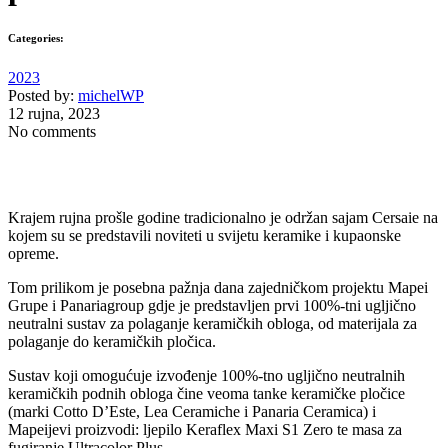
Categories:
2023
Posted by:
michelWP
12 rujna, 2023
No comments
Krajem rujna prošle godine tradicionalno je održan sajam Cersaie na
kojem su se predstavili noviteti u svijetu keramike i kupaonske
opreme.
Tom prilikom je posebna pažnja dana zajedničkom projektu Mapei
Grupe i Panariagroup gdje je predstavljen prvi 100%-tni ugljično
neutralni sustav za polaganje keramičkih obloga, od materijala za
polaganje do keramičkih pločica.
Sustav koji omogućuje izvođenje 100%-tno ugljično neutralnih
keramičkih podnih obloga čine veoma tanke keramičke pločice
(marki Cotto D’Este, Lea Ceramiche i Panaria Ceramica) i
Mapeijevi proizvodi: ljepilo Keraflex Maxi S1 Zero te masa za
fugiranje Ultracolor Plus.