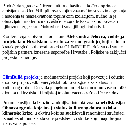
Budući da zgrade zaštićene kulturne baštine također doprinose
emisijama stakleničkih plinova svojim zastarjelim sustavima grijanja
i hlađenja te neadekvatnom toplinskom izolacijom, nužno ih je
obnavljati i modernizirati zaštićene zgrade kako bismo povećali
njihovu energetsku učinkovitost i smanjili ugljični otisak.
Konferencija je otvorena od strane
Aleksandra Jelovca, voditelja
projekata u Hrvatskom savjetu za zelenu gradnju
, koji je donio
kratak pregled aktivnosti projekta CLIMBUILD, dok su od strane
poljskih partnera iznesene usporedbe Hrvatske i Poljske te zaključci
projekta i suradnje.
ClimBuild projekt
je međunarodni projekt koji povezuje i educira
dionike pri provedbi energetskih obnova zgrada sa statusom
kulturnog dobra. Do sada je tijekom projekta educirano više od 500
dionika u Hrvatskoj i Poljskoj te obuhvaćeno više od 30 gradova.
Potom je uslijedila izrazito zanimljiva interaktivna
panel diskusija:
Obnova zgrada koje imaju status kulturnog dobra u doba
klimatske krize,
u okviru koje su sudjelovali renomirani stručnjaci
iz nadležnih ministarstava te predstavnici struke koji imaju brojna
iskustva iz prakse: