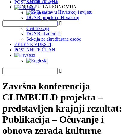
Završeni projekti
POSTANITE ČLAN
DGNB & EU TAKSONOMIJA
DGNB sustav u Hrvatskoj i svijetu
DGNB projekti u Hrvatskoj
EU Taksonomija
Certifikacija
DGNB akademija
Sekcija za akreditirane osobe
ZELENE VIJESTI
POSTANITE ČLAN
Završna konferencija
CLIMBUILD projekta –
predstavljen krajnji rezultat:
Publikacija – Očuvanje i
obnova zgrada kulturne