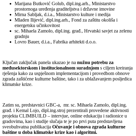
Marijana Butković Golub, dipl.ing.arh., Ministarstvo
prostornoga uređenja graditeljstva i državne imovine
Mirna Sabljak, d.i.a., Ministarstvo kulture i medija
Mladen Ilijević, dipl.ing.arh., Fond za zaštitu okoliša i
energetsku učinkovitost
sc. Mihaela Zamolo, dipl.ing. građ., Hrvatski savjet za zelenu
gradnju
Lovro Bauer, d.i.a., Fabrika arhitekti d.o.o.
Ključan zaključak panela ukazao je na
nužnu potrebu za
međusektorskom i institucionalnom suradnjom
s ciljem kreiranja
rješenja kako za uspješnom implementacijom i provedbom obnove
zgrada zaštićene kulturne baštine, tako i za ublažavanjem posljedica
klimatske krize.
Zatim su, predstavnici GBC-a, mr. sc. Mihaela Zamolo, dipl.ing.
građ. i Kemal Lojo, dipl.ing.stroj prezentirali provedene aktivnosti
projekta CLIMBUILD – intervjue, online edukaciju i radionice u
gradovima, kao i studije slučaja te je po prvi puta predstavljena
sveobuhvatna publikacija
Očuvanje i obnova zgrada kulturne
baštine u doba klimatske krize kao i algoritmi.