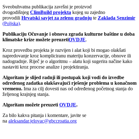
Sveobuhvatna publikacija završni je proizvod
dvogodišnjeg
ClimBuild projekta
kojeg su zajedno
provodili
Hrvatski savjet za zelenu gradnju
te
Zaklada Senzimir
(Poljska)
.
Publikaciju Očuvanje i obnova zgrada kulturne baštine u doba
klimatske krize možete preuzeti
OVDJE
.
Kroz provedbu projekta je razvijen i alat koji bi mogao olakšati
napredovanje kroz kompliciranu materiju konzervacije, obnove ili
nadogradnje. Riječ je o algoritmu – alatu koji sugerira načine kako
nastaviti kroz procese analize i projektiranja.
Algoritam je slijed radnji ili postupak koji vodi do izvedbe
određenog zadatka olakšavajući rješenje problema u konačnom
vremenu.
Ima za cilj dovesti nas od određenog početnog stanja do
željenog krajnjeg stanja.
Algoritam možete preuzeti
OVDJE
.
Za bilo kakva pitanja i komentare, javite se
na
aleksandar.jelovac@gbccroatia.org