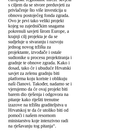
s ciljem da se stvore preduvjeti za
privlačenje što više investicija u
obnovu postojećeg fonda zgrada.
Ovo je prvi tako veliki projekt
kojeg su zajedničkim snagama
pokrenuli savjeti širom Europe, a
krajnji cilj projekta je da se
sudjeluje u stvaranju i razvoju
jednog novog tržišta za
projektante, izvođače i ostale
sudionike u procesu projektiranja i
gradnje te obnove zgrada. Kako i
dosad, tako će i ubuduće Hrvatski
savjet za zelenu gradnju biti
platforma koju koriste i oblikuju
naši članovi. Također, nadamo se i
vjerujemo da će ovaj projekt biti
barem dio rješenja i odgovora na
pitanje kako riješiti trenutne
izazove na tržištu graditeljstva u
Hrvatskoj te da će utoliko biti od
pomoći i našem resornom
ministarstvu koje intenzivno radi
na rješavanju tog pitanja“.