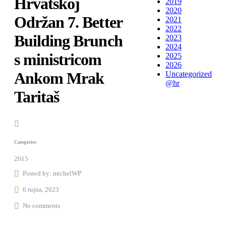
Hrvatskoj
2019
2020
Održan 7. Better
2021
2022
Building Brunch
2023
2024
s ministricom
2025
2026
Ankom Mrak
Uncategorized
@hr
Taritaš
Categories:
2015
Posted by:
michelWP
6 rujna, 2023
No comments