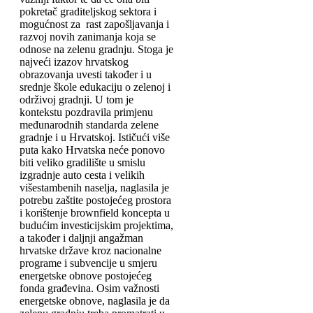
pokretač graditeljskog sektora i
mogućnost za rast zapošljavanja i
razvoj novih zanimanja koja se
odnose na zelenu gradnju. Stoga je
najveći izazov hrvatskog
obrazovanja uvesti također i u
srednje škole edukaciju o zelenoj i
održivoj gradnji. U tom je
kontekstu pozdravila primjenu
međunarodnih standarda zelene
gradnje i u Hrvatskoj. Ističući više
puta kako Hrvatska neće ponovo
biti veliko gradilište u smislu
izgradnje auto cesta i velikih
višestambenih naselja, naglasila je
potrebu zaštite postojećeg prostora
i korištenje brownfield koncepta u
budućim investicijskim projektima,
a također i daljnji angažman
hrvatske države kroz nacionalne
programe i subvencije u smjeru
energetske obnove postojećeg
fonda građevina. Osim važnosti
energetske obnove, naglasila je da