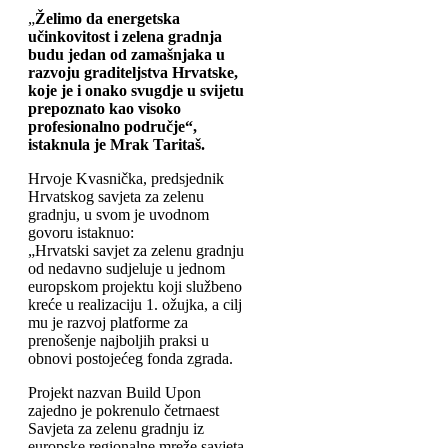
„
Želimo da energetska
učinkovitost i zelena gradnja
budu jedan od zamašnjaka u
razvoju graditeljstva Hrvatske,
koje je i onako svugdje u svijetu
prepoznato kao visoko
profesionalno područje“,
istaknula je Mrak Taritaš.
Hrvoje Kvasnička, predsjednik
Hrvatskog savjeta za zelenu
gradnju, u svom je uvodnom
govoru istaknuo:
„Hrvatski savjet za zelenu gradnju
od nedavno sudjeluje u jednom
europskom projektu koji službeno
kreće u realizaciju 1. ožujka, a cilj
mu je razvoj platforme za
prenošenje najboljih praksi u
obnovi postojećeg fonda zgrada.
Projekt nazvan Build Upon
zajedno je pokrenulo četrnaest
Savjeta za zelenu gradnju iz
europske regionalne mreže savjeta