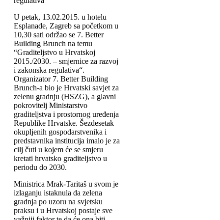
regulativa“
U petak, 13.02.2015. u hotelu
Esplanade, Zagreb sa početkom u
10,30 sati održao se 7. Better
Building Brunch na temu
“Graditeljstvo u Hrvatskoj
2015./2030. – smjernice za razvoj
i zakonska regulativa“.
Organizator 7. Better Building
Brunch-a bio je Hrvatski savjet za
zelenu gradnju (HSZG), a glavni
pokrovitelj Ministarstvo
graditeljstva i prostornog uređenja
Republike Hrvatske. Šezdesetak
okupljenih gospodarstvenika i
predstavnika institucija imalo je za
cilj čuti u kojem će se smjeru
kretati hrvatsko graditeljstvo u
periodu do 2030.
Ministrica Mrak-Taritaš u svom je
izlaganju istaknula da zelena
gradnja po uzoru na svjetsku
praksu i u Hrvatskoj postaje sve
važniji faktor te da će ona biti