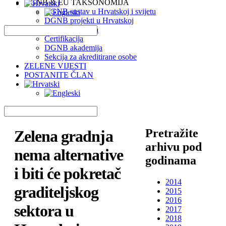
DGNB & EU TAKSONOMIJA
DGNB sustav u Hrvatskoj i svijetu
DGNB projekti u Hrvatskoj
EU Taksonomija
Certifikacija
DGNB akademija
Sekcija za akreditirane osobe
ZELENE VIJESTI
POSTANITE ČLAN
Pretražite
Zelena gradnja
arhivu pod
nema alternative
godinama
i biti će pokretač
2014
graditeljskog
2015
2016
sektora u
2017
2018