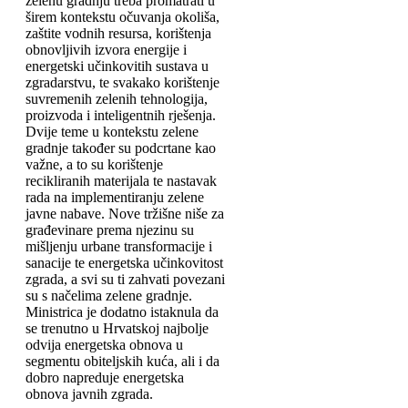
zelenu gradnju treba promatrati u
širem kontekstu očuvanja okoliša,
zaštite vodnih resursa, korištenja
obnovljivih izvora energije i
energetski učinkovitih sustava u
zgradarstvu, te svakako korištenje
suvremenih zelenih tehnologija,
proizvoda i inteligentnih rješenja.
Dvije teme u kontekstu zelene
gradnje također su podcrtane kao
važne, a to su korištenje
recikliranih materijala te nastavak
rada na implementiranju zelene
javne nabave. Nove tržišne niše za
građevinare prema njezinu su
mišljenju urbane transformacije i
sanacije te energetska učinkovitost
zgrada, a svi su ti zahvati povezani
su s načelima zelene gradnje.
Ministrica je dodatno istaknula da
se trenutno u Hrvatskoj najbolje
odvija energetska obnova u
segmentu obiteljskih kuća, ali i da
dobro napreduje energetska
obnova javnih zgrada.