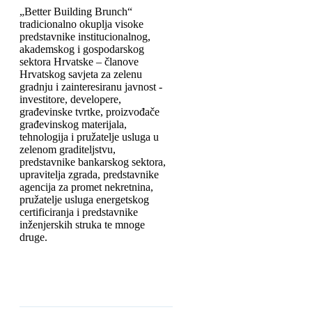
„Better Building Brunch“
tradicionalno okuplja visoke
predstavnike institucionalnog,
akademskog i gospodarskog
sektora Hrvatske – članove
Hrvatskog savjeta za zelenu
gradnju i zainteresiranu javnost -
investitore, developere,
građevinske tvrtke, proizvođače
građevinskog materijala,
tehnologija i pružatelje usluga u
zelenom graditeljstvu,
predstavnike bankarskog sektora,
upravitelja zgrada, predstavnike
agencija za promet nekretnina,
pružatelje usluga energetskog
certificiranja i predstavnike
inženjerskih struka te mnoge
druge.