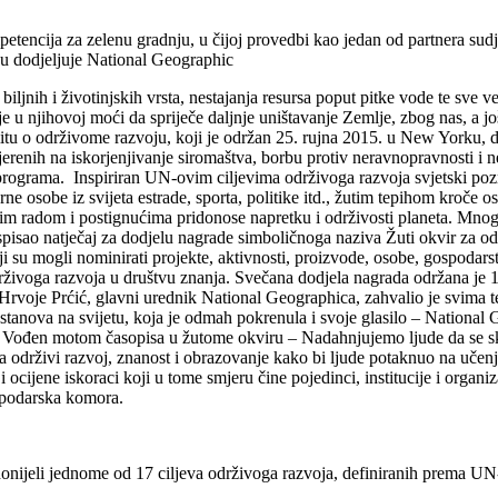
tencija za zelenu gradnju, u čijoj provedbi kao jedan od partnera sudje
ju dodjeljuje National Geographic
jnih i životinjskih vrsta, nestajanja resursa poput pitke vode te sve v
to je u njihovoj moći da spriječe daljnje uništavanje Zemlje, zbog nas, a
tu o održivome razvoju, koji je održan 25. rujna 2015. u New Yorku, d
jerenih na iskorjenjivanje siromaštva, borbu protiv neravnopravnosti i n
a programa. Inspiriran UN-ovim ciljevima održivoga razvoja svjetski poz
ne osobe iz svijeta estrade, sporta, politike itd., žutim tepihom kroče
ojim radom i postignućima pridonose napretku i održivosti planeta. Mnogo
spisao natječaj za dodjelu nagrade simboličnoga naziva Žuti okvir za odr
ji su mogli nominirati projekte, aktivnosti, proizvode, osobe, gospodars
održivoga razvoja u društvu znanja. Svečana dodjela nagrada održana j
 Hrvoje Prćić, glavni urednik National Geographica, zahvalio je svima 
stanova na svijetu, koja je odmah pokrenula i svoje glasilo – Nationa
ima. Vođen motom časopisa u žutome okviru – Nadahnjujemo ljude da se 
održivi razvoj, znanost i obrazovanje kako bi ljude potaknuo na učenj
 ocijene iskoraci koji u tome smjeru čine pojedinci, institucije i organi
ospodarska komora.
donijeli jednome od 17 ciljeva održivoga razvoja, definiranih prema UN-