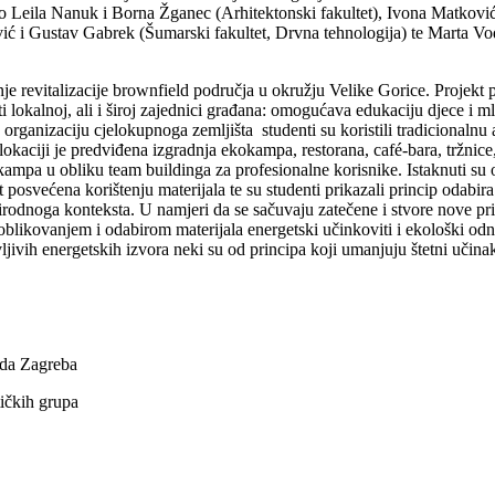
 i to Leila Nanuk i Borna Žganec (Arhitektonski fakultet), Ivona Matkovi
ić i Gustav Gabrek (Šumarski fakultet, Drvna tehnologija) te Marta Vod
enje revitalizacije brownfield područja u okružju Velike Gorice. Proje
ti lokalnoj, ali i široj zajednici građana: omogućava edukaciju djece i
a organizaciju cjelokupnoga zemljišta studenti su koristili tradicionalnu 
lokaciji je predviđena izgradnja ekokampa, restorana, café-bara, tržnice
 kampa u obliku team buildinga za profesionalne korisnike. Istaknuti su o
posvećena korištenju materijala te su studenti prikazali princip odabira
rodnoga konteksta. U namjeri da se sačuvaju zatečene i stvore nove prir
m oblikovanjem i odabirom materijala energetski učinkoviti i ekološki od
jivih energetskih izvora neki su od principa koji umanjuju štetni učin
ada Zagreba
ičkih grupa