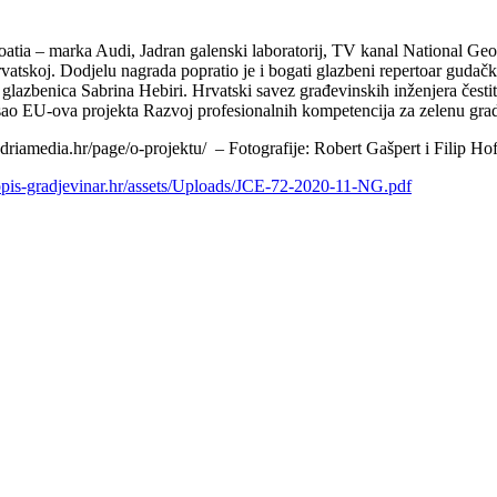
tia – marka Audi, Jadran galenski laboratorij, TV kanal National Geogr
rvatskoj. Dodjelu nagrada popratio je i bogati glazbeni repertoar guda
 glazbenica Sabrina Hebiri. Hrvatski savez građevinskih inženjera čest
 smisao EU-ova projekta Razvoj profesionalnih kompetencija za zelenu 
driamedia.hr/page/o-projektu/ – Fotografije: Robert Gašpert i Filip Ho
pis-gradjevinar.hr/assets/Uploads/JCE-72-2020-11-NG.pdf