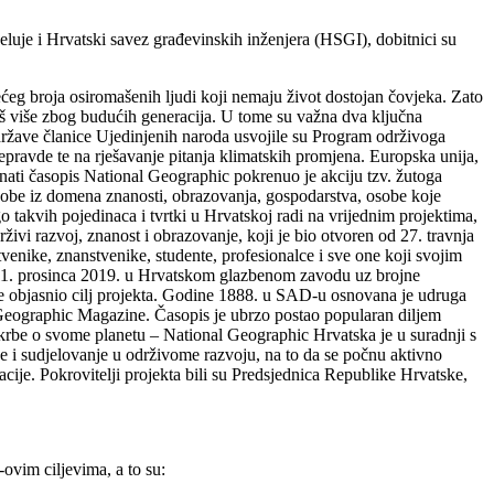
luje i Hrvatski savez građevinskih inženjera (HSGI), dobitnici su
ećeg broja osiromašenih ljudi koji nemaju život dostojan čovjeka. Zato
 još više zbog budućih generacija. U tome su važna dva ključna
ržave članice Ujedinjenih naroda usvojile su Program održivoga
epravde te na rješavanje pitanja klimatskih promjena. Europska unija,
nati časopis National Geographic pokrenuo je akciju tzv. žutoga
 osobe iz domena znanosti, obrazovanja, gospodarstva, osobe koje
 takvih pojedinaca i tvrtki u Hrvatskoj radi na vrijednim projektima,
živi razvoj, znanost i obrazovanje, koji je bio otvoren od 27. travnja
tvenike, znanstvenike, studente, profesionalce i sve one koji svojim
e 11. prosinca 2019. u Hrvatskom glazbenom zavodu uz brojne
te objasnio cilj projekta. Godine 1888. u SAD-u osnovana je udruga
l Geographic Magazine. Časopis je ubrzo postao popularan diljem
skrbe o svome planetu – National Geographic Hrvatska je u suradnji s
e i sudjelovanje u održivome razvoju, na to da se počnu aktivno
zacije. Pokrovitelji projekta bili su Predsjednica Republike Hrvatske,
ovim ciljevima, a to su: