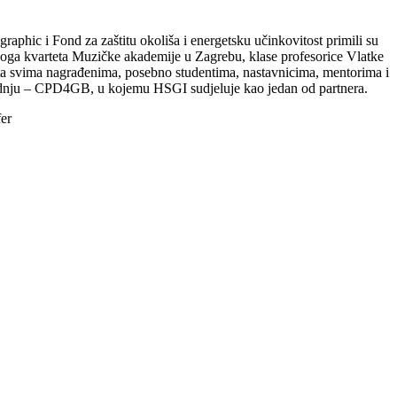
aphic i Fond za zaštitu okoliša i energetsku učinkovitost primili su
čkoga kvarteta Muzičke akademije u Zagrebu, klase profesorice Vlatke
ita svima nagrađenima, posebno studentima, nastavnicima, mentorima i
gradnju – CPD4GB, u kojemu HSGI sudjeluje kao jedan od partnera.
fer