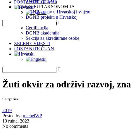
Završeni projekti
POSTANITE ČLAN
DGNB & EU TAKSONOMIJA
DGNB sustav u Hrvatskoj i svijetu
DGNB projekti u Hrvatskoj
EU Taksonomija
Certifikacija
DGNB akademija
Sekcija za akreditirane osobe
ZELENE VIJESTI
POSTANITE ČLAN
Žuti okvir za održivi razvoj, zn
Categories:
2019
Posted by:
michelWP
10 rujna, 2023
No comments