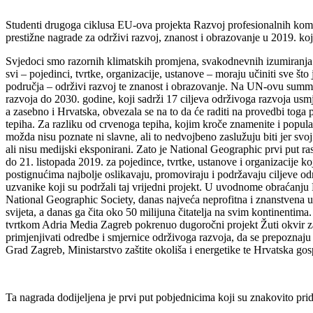
Studenti drugoga ciklusa EU-ova projekta Razvoj profesionalnih kompe
prestižne nagrade za održivi razvoj, znanost i obrazovanje u 2019. ko
Svjedoci smo razornih klimatskih promjena, svakodnevnih izumiranja bil
svi – pojedinci, tvrtke, organizacije, ustanove – moraju učiniti sve š
područja – održivi razvoj te znanost i obrazovanje. Na UN-ovu summi
razvoja do 2030. godine, koji sadrži 17 ciljeva održivoga razvoja usm
a zasebno i Hrvatska, obvezala se na to da će raditi na provedbi tog
tepiha. Za razliku od crvenoga tepiha, kojim kroče znamenite i popular
možda nisu poznate ni slavne, ali to nedvojbeno zaslužuju biti jer sv
ali nisu medijski eksponirani. Zato je National Geographic prvi put ra
do 21. listopada 2019. za pojedince, tvrtke, ustanove i organizacije ko
postignućima najbolje oslikavaju, promoviraju i podržavaju ciljeve 
uzvanike koji su podržali taj vrijedni projekt. U uvodnome obraćanju
National Geographic Society, danas najveća neprofitna i znanstvena u
svijeta, a danas ga čita oko 50 milijuna čitatelja na svim kontinent
tvrtkom Adria Media Zagreb pokrenuo dugoročni projekt Žuti okvir za 
primjenjivati odredbe i smjernice održivoga razvoja, da se prepoznaju i
Grad Zagreb, Ministarstvo zaštite okoliša i energetike te Hrvatska g
Ta nagrada dodijeljena je prvi put pobjednicima koji su znakovito pri