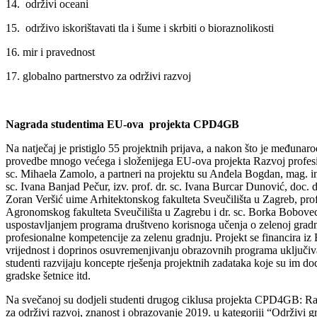
14. održivi oceani
15. održivo iskorištavati tla i šume i skrbiti o bioraznolikosti
16. mir i pravednost
17. globalno partnerstvo za održivi razvoj
Nagrada studentima EU-ova projekta CPD4GB
Na natječaj je pristiglo 55 projektnih prijava, a nakon što je međunar
provedbe mnogo većega i složenijega EU-ova projekta Razvoj profesion
sc. Mihaela Zamolo, a partneri na projektu su Anđela Bogdan, mag. ing
sc. Ivana Banjad Pečur, izv. prof. dr. sc. Ivana Burcar Dunović, doc. 
Zoran Veršić uime Arhitektonskog fakulteta Sveučilišta u Zagreb, prof.
Agronomskog fakulteta Sveučilišta u Zagrebu i dr. sc. Borka Bobovec, 
uspostavljanjem programa društveno korisnoga učenja o zelenoj gradnji k
profesionalne kompetencije za zelenu gradnju. Projekt se financira iz
vrijednost i doprinos osuvremenjivanju obrazovnih programa uključiva
studenti razvijaju koncepte rješenja projektnih zadataka koje su im dod
gradske šetnice itd.
Na svečanoj su dodjeli studenti drugog ciklusa projekta CPD4GB: R
za održivi razvoj, znanost i obrazovanje 2019. u kategoriji “Održivi 