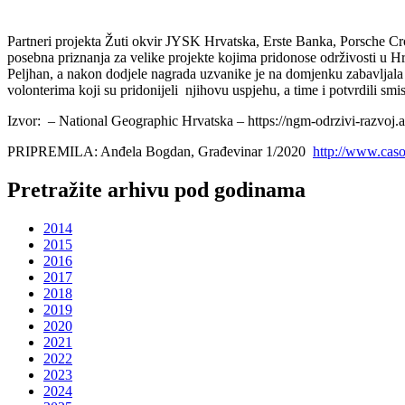
Partneri projekta Žuti okvir JYSK Hrvatska, Erste Banka, Porsche Croa
posebna priznanja za velike projekte kojima pridonose održivosti u H
Peljhan, a nakon dodjele nagrada uzvanike je na domjenku zabavljala
volonterima koji su pridonijeli njihovu uspjehu, a time i potvrdili
Izvor: – National Geographic Hrvatska – https://ngm-odrzivi-razvoj.a
PRIPREMILA: Anđela Bogdan, Građevinar 1/2020
http://www.caso
Pretražite arhivu pod godinama
2014
2015
2016
2017
2018
2019
2020
2021
2022
2023
2024