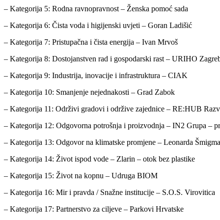
– Kategorija 5: Rodna ravnopravnost – Ženska pomoć sada
– Kategorija 6: Čista voda i higijenski uvjeti – Goran Ladišić
– Kategorija 7: Pristupačna i čista energija – Ivan Mrvoš
– Kategorija 8: Dostojanstven rad i gospodarski rast – URIHO Zagre
– Kategorija 9: Industrija, inovacije i infrastruktura – CIAK
– Kategorija 10: Smanjenje nejednakosti – Grad Zabok
– Kategorija 11: Održivi gradovi i održive zajednice – RE:HUB Razv
– Kategorija 12: Odgovorna potrošnja i proizvodnja – IN2 Grupa – p
– Kategorija 13: Odgovor na klimatske promjene – Leonarda Šmigmato
– Kategorija 14: Život ispod vode – Zlarin – otok bez plastike
– Kategorija 15: Život na kopnu – Udruga BIOM
– Kategorija 16: Mir i pravda / Snažne institucije – S.O.S. Virovitica
– Kategorija 17: Partnerstvo za ciljeve – Parkovi Hrvatske