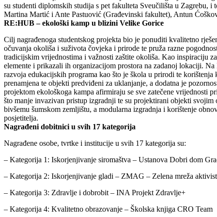
su studenti diplomskih studija s pet fakulteta Sveučilišta u Zagrebu,
Martina Martić i Ante Pastuović (Građevinski fakultet), Antun Ćoškov
RE:HUB – ekološki kamp u blizini Velike Gorice
Cilj nagrađenoga studentskog projekta bio je ponuditi kvalitetno rješ
očuvanja okoliša i suživota čovjeka i prirode te pruža razne pogodnos
tradicijskim vrijednostima i važnosti zaštite okoliša. Kao inspiraciju z
elemente i prikazali ih organizacijom prostora na zadanoj lokaciji. Na 
razvoja edukacijskih programa kao što je škola u prirodi te korištenja
prenamjena te objekti predviđeni za uklanjanje, a dodatna je pozornost 
projektom ekološkoga kampa afirmiraju se sve zatečene vrijednosti pri
što manje invazivan pristup izgradnji te su projektirani objekti svoji
bivšemu šumskom zemljištu, a modularna izgradnja i korištenje obnovl
posjetitelja.
Nagrađeni dobitnici u svih 17 kategorija
Nagrađene osobe, tvrtke i institucije u svih 17 kategorija su:
– Kategorija 1: Iskorjenjivanje siromaštva – Ustanova Dobri dom Gr
– Kategorija 2: Iskorjenjivanje gladi – ZMAG – Zelena mreža aktivist
– Kategorija 3: Zdravlje i dobrobit – INA Projekt Zdravlje+
– Kategorija 4: Kvalitetno obrazovanje – Školska knjiga CRO Team