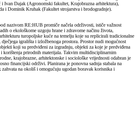
ć i Ivan Dajak (Agronomski fakultet, Krajobrazna arhitektura),
a i Dominik Kruhak (Fakultet strojarstva i brodogradnje).
kt pod nazivom RE:HUB promiče načela održivosti, ističe važnost
 mladih o ekološkome uzgoju hrane i zdravome načinu života,
arhitekturu turopoljske kuće na temelju koje su replicirali tradicionalne
, dječjega igrališta i izložbenoga prostora. Prostor nudi mogućnost
bjekti koji su predviđeni za izgradnju, objekti za koje je predviđena
 i korištenja prirodnih materijala. Takvim multidisciplinarnim
odne, krajobrazne, arhitektonske i sociološke vrijednosti odabran je
nosno financijski održivi. Planirana je ponovna sadnja stabala na
ak zahvata na okoliš i omogućuju ugodan boravak korisnika i