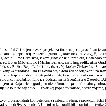
odni stručni žiri ocijenio svaki projekt, za finale natjecanja odabran j
alnih kompetencija za zelenu gradnju (skraćeno CPD4GB), čiji je koord
. aedif., uime Hrvatskog saveza građevinskih inženjera, Dean Smolar, di
dr. sc. Bojan Milovanović i Marina Bagarić, mag. ing. aedif., uime Građe
 dr. sc. Ružica Beljo Lučić i doc. dr. sc. Vjekoslav Živković sa Šumars
vanjska suradnica. Tim EU-ovim projektom želi se odgovoriti na izazove
roz koji će studenti dobiti priliku učiti, kroz rad s mentorima na relev
 Europskog socijalnog fonda, a podržali su ga Sveučilište u Zagrebu i 
njem sadržaja zelene gradnje u okvir formalnoga i neformalnoga obrazova
ijelile lokalne zajednice u Hrvatskoj poput revitalizacije stare vojarne,
azvoj profesionalnih kompetencija za zelenu gradnju, s projektom RE
gradovi i održive zajednice“. U istoj su kategoriji bile nominirane tv