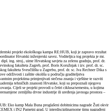
e studentski projekt ekološkoga kampa RE:HUB, koji je zapravo rezultat
inator Hrvatski inženjerski savez. Voditeljica tog projekta je mr.
pl. ing. stroj., uime Hrvatskog savjeta za zelenu gradnju, prof. dr.
vinskog fakulteta Zagreb, prof. Boris Koružnjak i izv. prof. dr. sc.
kog fakulteta Sveučilišta u Zagrebu, prof. dr. sc. Iva Rechner Dika s
 održivosti i zaštite okoliša u području graditeljstva
antnim projektima primjenjivati stečena znanja i vještine te razviti
Akademija tehničkih znanosti Hrvatske, koji su prepoznali njegovu
nja. Cijeli se projekt provodi u četiri ciklusa/semestra, u kojima
 prenamjene zemljišta drvne industrije ili uređenja javnoga prostora –
:HUB: Eko kamp Mala Buna proglašeni dobitnicima nagrade Žuti okvir
rtke CEMEX i IN2 Pametni grad. U interdisciplinarnome timu nagrađeni