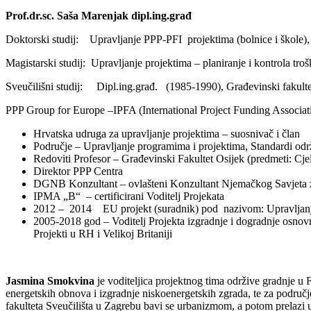
Prof.dr.sc. Saša Marenjak dipl.ing.građ
Doktorski studij: Upravljanje PPP-PFI projektima (bolnice i škole),
Magistarski studij: Upravljanje projektima – planiranje i kontrola tr
Sveučilišni studij: Dipl.ing.građ. (1985-1990), Građevinski fakult
PPP Group for Europe –IPFA (International Project Funding Associati
Hrvatska udruga za upravljanje projektima – suosnivač i član
Područje – Upravljanje programima i projektima, Standardi održ
Redoviti Profesor – Građevinski Fakultet Osijek (predmeti: Cje
Direktor PPP Centra
DGNB Konzultant – ovlašteni Konzultant Njemačkog Savjeta 
IPMA „B“ – certificirani Voditelj Projekata
2012 – 2014 EU projekt (suradnik) pod nazivom: Upravljanj
2005-2018 god – Voditelj Projekta izgradnje i dogradnje osnovn
Projekti u RH i Velikoj Britaniji
Jasmina Smokvina
je voditeljica projektnog tima održive gradnje u 
energetskih obnova i izgradnje niskoenergetskih zgrada, te za područ
fakulteta Sveučilišta u Zagrebu bavi se urbanizmom, a potom prelazi 