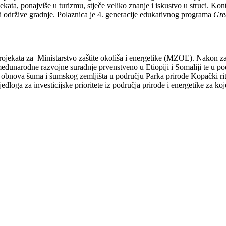
ekata, ponajviše u turizmu, stječe veliko znanje i iskustvo u struci. Ko
 održive gradnje. Polaznica je 4. generacije edukativnog programa
Gre
ojekata za Ministarstvo zaštite okoliša i energetike (MZOE). Nakon zav
đunarodne razvojne suradnje prvenstveno u Etiopiji i Somaliji te u podr
anje i obnova šuma i šumskog zemljišta u području Parka prirode Kopački
dloga za investicijske prioritete iz područja prirode i energetike za koje 