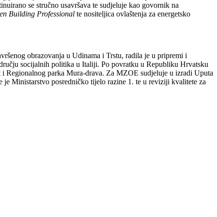
ntinuirano se stručno usavršava te sudjeluje kao govornik na
en Building Professional
te nositeljica ovlaštenja za energetsko
ršenog obrazovanja u Udinama i Trstu, radila je u pripremi i
učju socijalnih politika u Italiji. Po povratku u Republiku Hrvatsku
 rit i Regionalnog parka Mura-drava. Za MZOE sudjeluje u izradi Uputa
je Ministarstvo posredničko tijelo razine 1. te u reviziji kvalitete za