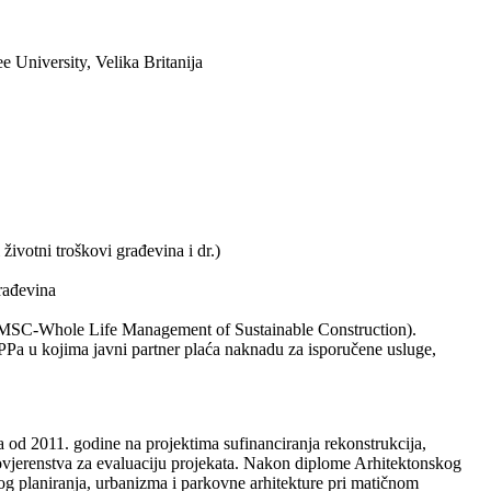
 University, Velika Britanija
ivotni troškovi građevina i dr.)
rađevina
LMSC-Whole Life Management of Sustainable Construction).
PPa u kojima javni partner plaća naknadu za isporučene usluge,
a od 2011. godine na projektima sufinanciranja rekonstrukcija,
povjerenstva za evaluaciju projekata. Nakon diplome Arhitektonskog
og planiranja, urbanizma i parkovne arhitekture pri matičnom