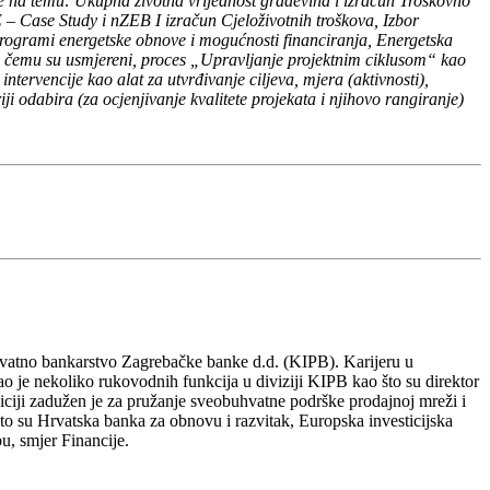
anje na temu: Ukupna životna vrijednost građevina i izračun Troškovno
udy i nZEB I izračun Cjeloživotnih troškova, Izbor
programi energetske obnove i mogućnosti financiranja, Energetska
ema čemu su usmjereni, proces „Upravljanje projektnim ciklusom“ kao
intervencije kao alat za utvrđivanje ciljeva, mjera (aktivnosti),
riji odabira (za ocjenjivanje kvalitete projekata i njihovo rangiranje)
rivatno bankarstvo Zagrebačke banke d.d. (KIPB). Karijeru u
 je nekoliko rukovodnih funkcija u diviziji KIPB kao što su direktor
ziciji zadužen je za pružanje sveobuhvatne podrške prodajnoj mreži i
to su Hrvatska banka za obnovu i razvitak, Europska investicijska
u, smjer Financije.