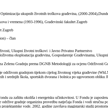
 Optimizacija ukupnih životnih troškova građevina, (2000-2004),Dundee
oškova i vremena (1993-1996), Građevinski fakultet Zagreb
et Zagreb
on) – član
ivosti, Ukupni životni troškovi i Javno Privatno Partnerstvo
loživotna eksploatacija građevina, Gospodarenje Građevinama, Ukupni ž
za Zelenu Gradnju prema DGNB Metodologiji za ocjenu Održivosti G
e održivom gradnjom tijekom cijelog životnog vijeka građevine (Wh
ih i srednjih škola, sportskih dvorana i bolnica po ugovornom obliku J
Fondu za zaštitu okoliša i energetsku učinkovitost. U Fondu je zaposlen
je održive gradnje organizira provedbu natječaja Fonda i vodi stručna 
u projektantske vode. 2002. godine završava magistarski studij prostorn