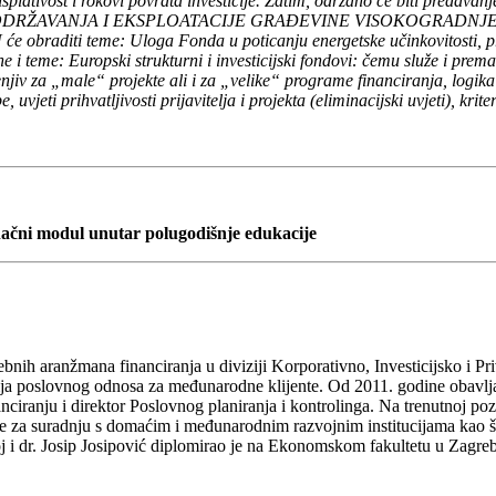
 isplativost i rokovi povrata investicije. Zatim, održano će biti predav
RŽAVANJA I EKSPLOATACIJE GRAĐEVINE VISOKOGRADNJE – Case St
U će obraditi teme: Uloga Fonda u poticanju energetske učinkovitosti, 
e i teme: Europski strukturni i investicijski fondovi: čemu služe i pr
enjiv za „male“ projekte ali i za „velike“ programe financiranja, logika 
jeti prihvatljivosti prijavitelja i projekta (eliminacijski uvjeti), krite
inačni modul unutar polugodišnje edukacije
bnih aranžmana financiranja u diviziji Korporativno, Investicijsko i P
ja poslovnog odnosa za međunarodne klijente. Od 2011. godine obavljao
nciranju i direktor Poslovnog planiranja i kontrolinga. Na trenutnoj po
te za suradnju s domaćim i međunarodnim razvojnim institucijama kao š
j i dr. Josip Josipović diplomirao je na Ekonomskom fakultetu u Zagreb