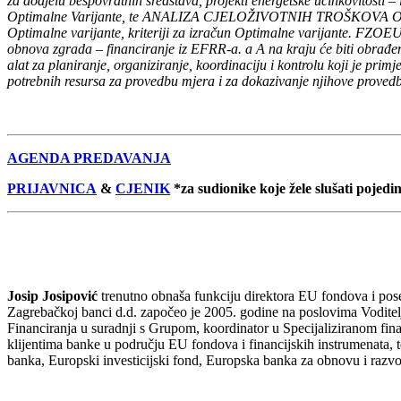
za dodjelu bespovratnih sredstava, projekti energetske učinkovitosti –
Optimalne Varijante, te ANALIZA CJELOŽIVOTNIH TROŠKOVA OD
Optimalne varijante, kriteriji za izračun Optimalne varijante. FZOE
obnova zgrada – financiranje iz EFRR-a. a A na kraju će biti obrađen
alat za planiranje, organiziranje, koordinaciju i kontrolu koji je primj
potrebnih resursa za provedbu mjera i za dokazivanje njihove provedbe, uv
AGENDA PREDAVANJA
PRIJAVNICA
&
CJENIK
*za sudionike koje žele slušati pojed
Josip Josipović
trenutno obnaša funkciju direktora EU fondova i pose
Zagrebačkoj banci d.d. započeo je 2005. godine na poslovima Voditel
Financiranja u suradnji s Grupom, koordinator u Specijaliziranom fina
klijentima banke u području EU fondova i financijskih instrumenata, 
banka, Europski investicijski fond, Europska banka za obnovu i razvo