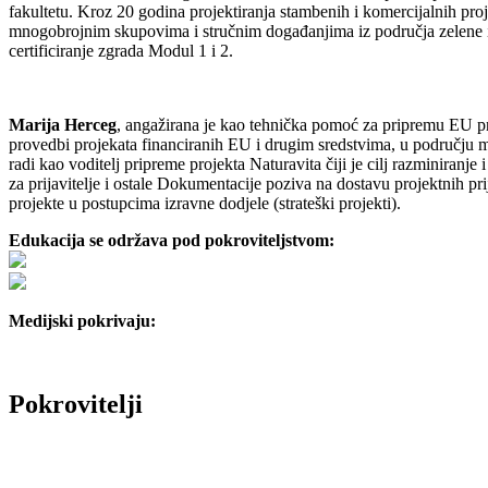
fakultetu. Kroz 20 godina projektiranja stambenih i komercijalnih proj
mnogobrojnim skupovima i stručnim događanjima iz područja zelene i
certificiranje zgrada Modul 1 i 2.
Marija Herceg
, angažirana je kao tehnička pomoć za pripremu EU pr
provedbi projekata financiranih EU i drugim sredstvima, u području me
radi kao voditelj pripreme projekta Naturavita čiji je cilj razminir
za prijavitelje i ostale Dokumentacije poziva na dostavu projektnih prije
projekte u postupcima izravne dodjele (strateški projekti).
Edukacija se održava pod pokroviteljstvom:
Medijski pokrivaju:
Pokrovitelji