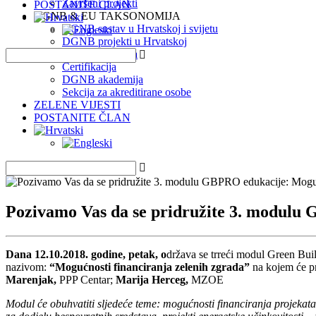
Završeni projekti
POSTANITE ČLAN
DGNB & EU TAKSONOMIJA
DGNB sustav u Hrvatskoj i svijetu
DGNB projekti u Hrvatskoj
EU Taksonomija
Certifikacija
DGNB akademija
Sekcija za akreditirane osobe
ZELENE VIJESTI
POSTANITE ČLAN
Pozivamo Vas da se pridružite 3. modulu 
Dana 12.10.2018. godine, petak, o
država se trreći modul Green Bui
nazivom:
“
Mogućnosti financiranja zelenih zgrada
”
na kojem će p
Marenjak,
PPP Centar;
Marija Herceg,
MZOE
Modul će obuhvatiti sljedeće teme: mogućnosti financiranja projekata e