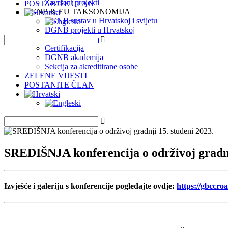
Završeni projekti
POSTANITE ČLAN
DGNB & EU TAKSONOMIJA
DGNB sustav u Hrvatskoj i svijetu
DGNB projekti u Hrvatskoj
EU Taksonomija
Certifikacija
DGNB akademija
Sekcija za akreditirane osobe
ZELENE VIJESTI
POSTANITE ČLAN
SREDIŠNJA konferencija o održivoj gradnj
Izvješće i galeriju s konferencije pogledajte ovdje:
https://gbccro