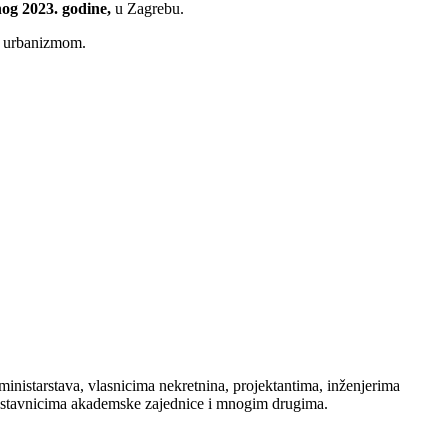
nog 2023. godine,
u Zagrebu.
i urbanizmom.
inistarstava, vlasnicima nekretnina, projektantima, inženjerima
redstavnicima akademske zajednice i mnogim drugima.