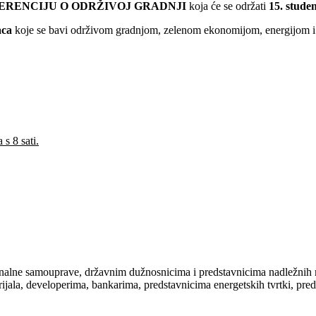
FERENCIJU O
ODRŽIVOJ
GRADNJI
koja će se održati
15. stude
aca
koje se bavi održivom gradnjom, zelenom ekonomijom, energijom 
s 8 sati.
onalne samouprave, državnim dužnosnicima i predstavnicima nadležnih m
rijala, developerima, bankarima, predstavnicima energetskih tvrtki, p