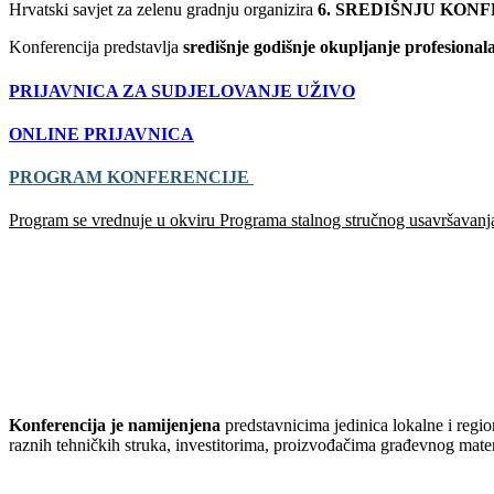
Hrvatski savjet za zelenu gradnju organizira
6. SREDIŠNJU KON
Konferencija predstavlja
središnje godišnje okupljanje profesional
PRIJAVNICA ZA SUDJELOVANJE UŽIVO
ONLINE PRIJAVNICA
PROGRAM KONFERENCIJE
Program se vrednuje u okviru Programa stalnog stručnog usavršavanja 
Konferencija je namijenjena
predstavnicima jedinica lokalne i regi
raznih tehničkih struka, investitorima, proizvođačima građevnog mate