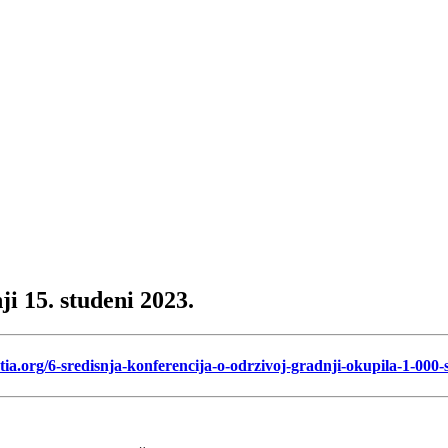
i 15. studeni 2023.
atia.org/6-sredisnja-konferencija-o-odrzivoj-gradnji-okupila-1-000